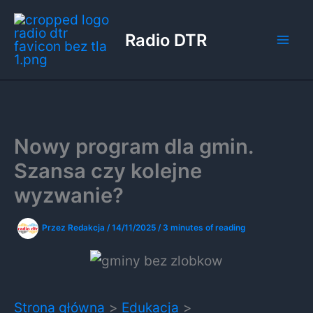
Przejdź
do
Radio DTR
treści
Nowy program dla gmin.
Szansa czy kolejne
wyzwanie?
Przez
Redakcja
/
14/11/2025
/
3 minutes of reading
Strona główna
Edukacja