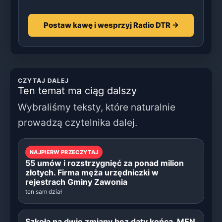
Postaw kawę i wesprzyj Radio DTR →
CZYTAJ DALEJ
Ten temat ma ciąg dalszy
Wybraliśmy teksty, które naturalnie
prowadzą czytelnika dalej.
NAJPIERW PRZECZYTAJ
55 umów i rozstrzygnięć za ponad milion
złotych. Firma męża urzędniczki w
rejestrach Gminy Zawonia
ten sam dział
Szkoła na dwie zmiany bez daty końca. MEN