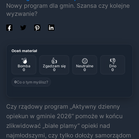
Nowy program dla gmin. Szansa czy kolejne
wyzwanie?
Oceń materiał
💣
👍
😐
👎
Bomba
Zgadzam się
Neutralne
Dno
0
0
0
0
Co o tym myślisz?
0
Czy rządowy program „Aktywny dzienny
opiekun w gminie 2026” pomoże w końcu
zlikwidować „białe plamy” opieki nad
najmłodszymi, czy tylko dołoży samorządom