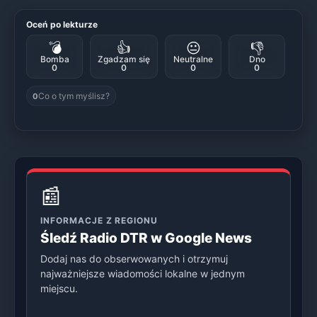
Oceń po lekturze
💣
👍
😐
👎
Bomba
Zgadzam się
Neutralne
Dno
0
0
0
0
Co o tym myślisz?
0
📰
INFORMACJE Z REGIONU
Śledź Radio DTR w Google News
Dodaj nas do obserwowanych i otrzymuj
najważniejsze wiadomości lokalne w jednym
miejscu.