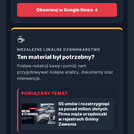
Obserwuj w Google News →
☕
NIEZALEŻNE LOKALNE DZIENNIKARSTWO
Ten materiał był potrzebny?
Postaw redakcji kawę i pomóż nam
przygotowywać kolejne analizy, dokumenty oraz
interwencje.
POWIĄZANY TEMAT
55 umów i rozstrzygnięć
za ponad milion złotych.
Firma męża urzędniczki
w rejestrach Gminy
Zawonia