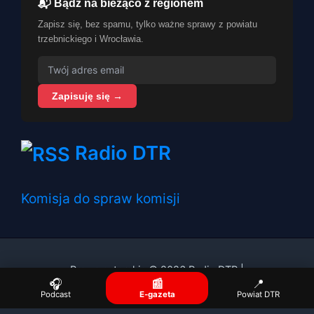
📬 Bądź na bieżąco z regionem
Zapisz się, bez spamu, tylko ważne sprawy z powiatu
trzebnickiego i Wrocławia.
Zapisuję się →
Radio DTR
Komisja do spraw komisji
Prawa autorskie © 2026 Radio DTR |
🎧
📰
📍
Podcast
E-gazeta
Powiat DTR