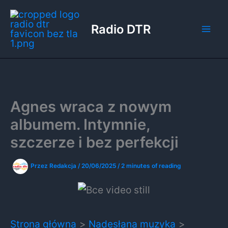
Przejdź
do
Radio DTR
treści
Agnes wraca z nowym
albumem. Intymnie,
szczerze i bez perfekcji
Przez
Redakcja
/
20/06/2025
/
2 minutes of reading
Strona główna
Nadesłana muzyka