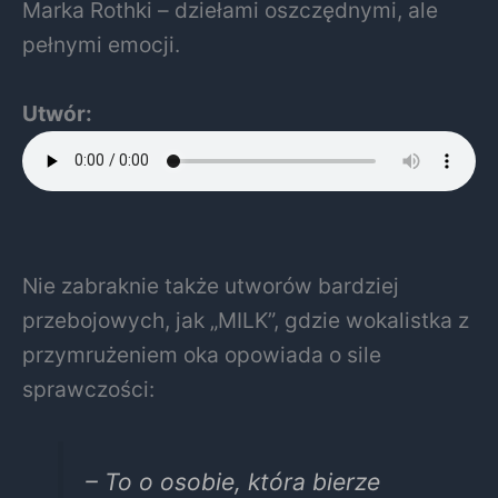
Marka Rothki – dziełami oszczędnymi, ale
pełnymi emocji.
Utwór:
Nie zabraknie także utworów bardziej
przebojowych, jak „MILK”, gdzie wokalistka z
przymrużeniem oka opowiada o sile
sprawczości:
– To o osobie, która bierze