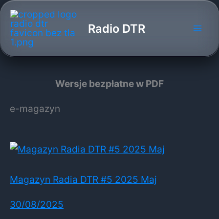
Przejdź
do
Radio DTR
treści
Wersje bezpłatne w PDF
e-magazyn
Magazyn Radia DTR #5 2025 Maj
30/08/2025