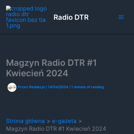
Przejdź
do
Radio DTR
treści
Magzyn Radio DTR #1
Kwiecień 2024
Przez
Redakcja
/
14/04/2024
/
1 minute of reading
Strona główna
e-gazeta
Magzyn Radio DTR #1 Kwiecień 2024