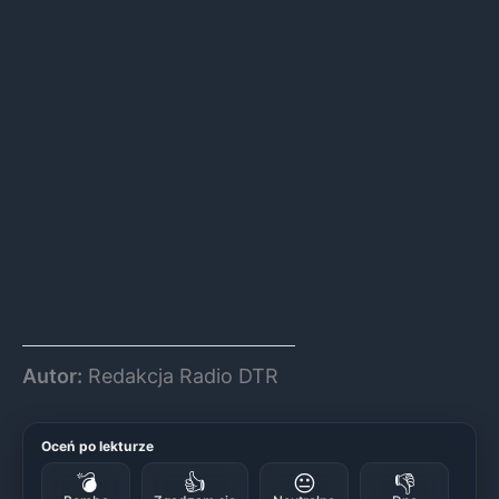
Autor:
Redakcja Radio DTR
Oceń po lekturze
💣
👍
😐
👎