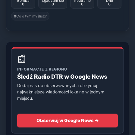
Bomba
Zgadzam się
Neutralne
Dno
0
0
0
0
Co o tym myślisz?
0
📰
INFORMACJE Z REGIONU
Śledź Radio DTR w Google News
Dodaj nas do obserwowanych i otrzymuj
najważniejsze wiadomości lokalne w jednym
miejscu.
Obserwuj w Google News →