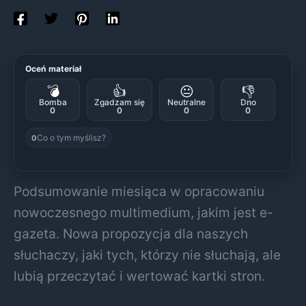
Oceń materiał
💣
👍
😐
👎
Bomba
Zgadzam się
Neutralne
Dno
0
0
0
0
Co o tym myślisz?
0
Podsumowanie miesiąca w opracowaniu
nowoczesnego multimedium, jakim jest e-
gazeta. Nowa propozycja dla naszych
słuchaczy, jaki tych, którzy nie słuchają, ale
lubią przeczytać i wertować kartki stron.