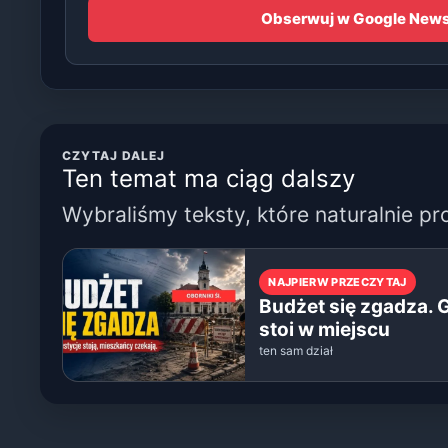
Obserwuj w Google New
CZYTAJ DALEJ
Ten temat ma ciąg dalszy
Wybraliśmy teksty, które naturalnie pr
NAJPIERW PRZECZYTAJ
Budżet się zgadza. 
stoi w miejscu
ten sam dział