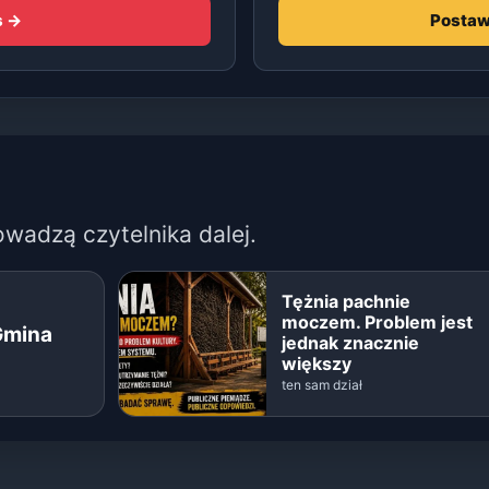
s →
Postaw
owadzą czytelnika dalej.
Tężnia pachnie
moczem. Problem jest
Gmina
jednak znacznie
większy
ten sam dział