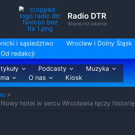
Radio DTR
Więcej niż lokalnie
nicki i sąsiedztwo
Wrocław i Dolny Śląsk
Od redakcji
tykuły
Podcasty
Muzyka
ama
O nas
Kiosk
nu
 Nowy hotel w sercu Wrocławia łączy histori