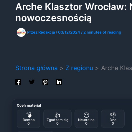
Arche Klasztor Wrocław: 
nowoczesnością
Przez
Redakcja
/
03/12/2024
/
2 minutes of reading
Strona główna
Z regionu
Arche Klas
Oceń materiał
💣
👍
😐
👎
Bomba
Zgadzam się
Neutralne
Dno
0
0
0
0