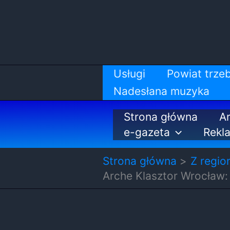
Przejdź
do
treści
Usługi
Powiat trzeb
Nadesłana muzyka
Strona główna
Ar
e-gazeta
Rekl
Strona główna
Z regio
Arche Klasztor Wrocław: