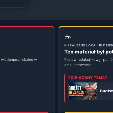
☕
NIEZALEŻNE LOKALNE DZI
Ten materiał był p
 wiadomości lokalne w
Postaw redakcji kawę i pomó
oraz interwencje.
POWIĄZANY TEMAT
Budżet