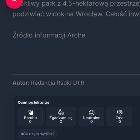
Urokliwy park z 4,5-hektarową przestrze
podziwiać widok na Wrocław. Całość inwes
Źródło informacji Arche
Autor:
Redakcja Radio DTR
Oceń po lekturze
💣
👍
😐
👎
Bomba
Zgadzam się
Neutralne
Dno
0
0
0
0
Co o tym myślisz?
0