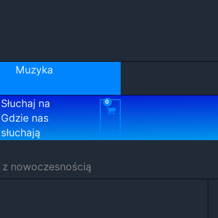
Muzyka
Słuchaj na
Gdzie nas
słuchają
ę z nowoczesnością