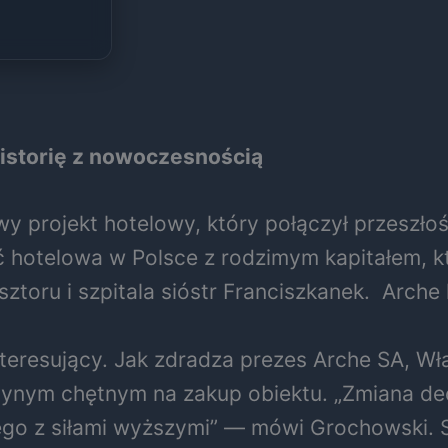
historię z nowoczesnością
y projekt hotelowy, który połączył przeszło
eć hotelowa w Polsce z rodzimym kapitałem, k
sztoru i szpitala sióstr Franciszkanek.
Arche 
interesujący. Jak zdradza prezes Arche SA, 
dynym chętnym na zakup obiektu. „Zmiana decy
nego z siłami wyższymi” — mówi Grochowski. S