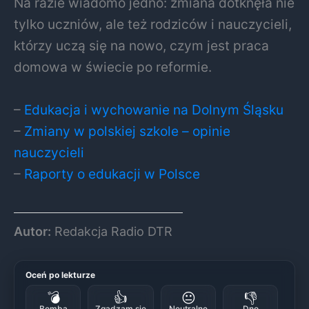
Na razie wiadomo jedno: zmiana dotknęła nie
tylko uczniów, ale też rodziców i nauczycieli,
którzy uczą się na nowo, czym jest praca
domowa w świecie po reformie.
–
Edukacja i wychowanie na Dolnym Śląsku
–
Zmiany w polskiej szkole – opinie
nauczycieli
–
Raporty o edukacji w Polsce
Autor:
Redakcja Radio DTR
Oceń po lekturze
💣
👍
😐
👎
Bomba
Zgadzam się
Neutralne
Dno