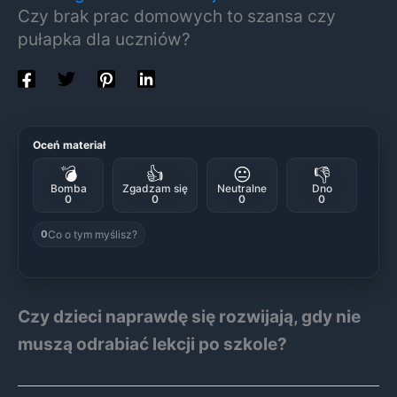
Czy brak prac domowych to szansa czy
pułapka dla uczniów?
Oceń materiał
💣
👍
😐
👎
Bomba
Zgadzam się
Neutralne
Dno
0
0
0
0
Co o tym myślisz?
0
Czy dzieci naprawdę się rozwijają, gdy nie
muszą odrabiać lekcji po szkole?