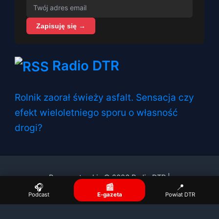
Zapisuję się →
Radio DTR
Rolnik zaorał świeży asfalt. Sensacja czy
efekt wieloletniego sporu o własność
drogi?
Prawa autorskie © 2026 Radio DTR |
🎧
📰
📍
Podcast
E-gazeta
Powiat DTR