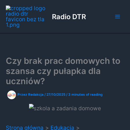
Przejdź
do
Radio DTR
treści
Czy brak prac domowych to
szansa czy pułapka dla
uczniów?
Przez
Redakcja
/
27/10/2025
/
3 minutes of reading
Strona główna
Edukacja