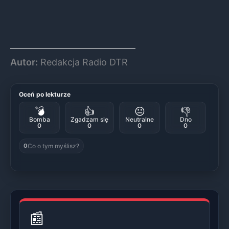
Autor:
Redakcja Radio DTR
Oceń po lekturze
💣
👍
😐
👎
Bomba
Zgadzam się
Neutralne
Dno
0
0
0
0
Co o tym myślisz?
0
📰