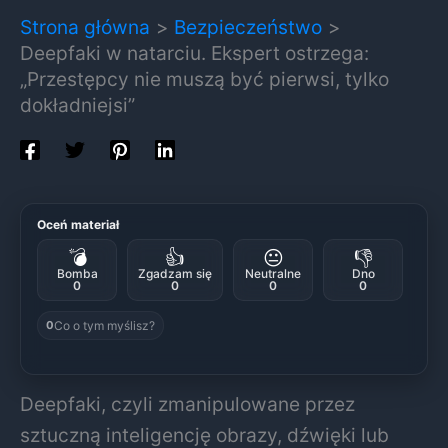
Strona główna
Bezpieczeństwo
Deepfaki w natarciu. Ekspert ostrzega:
„Przestępcy nie muszą być pierwsi, tylko
dokładniejsi”
Oceń materiał
💣
👍
😐
👎
Bomba
Zgadzam się
Neutralne
Dno
0
0
0
0
Co o tym myślisz?
0
Deepfaki, czyli zmanipulowane przez
sztuczną inteligencję obrazy, dźwięki lub