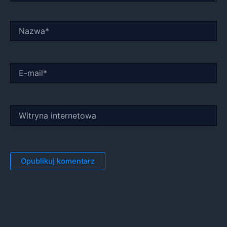
Nazwa*
E-
mail*
Witryna
internetowa