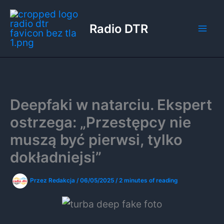
Przejdź
do
Radio DTR
treści
Deepfaki w natarciu. Ekspert
ostrzega: „Przestępcy nie
muszą być pierwsi, tylko
dokładniejsi”
Przez
Redakcja
/
06/05/2025
/
2 minutes of reading