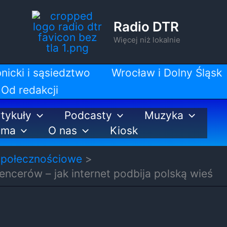
Radio DTR
Więcej niż lokalnie
nicki i sąsiedztwo
Wrocław i Dolny Śląsk
Od redakcji
tykuły
Podcasty
Muzyka
ama
O nas
Kiosk
społecznościowe
encerów – jak internet podbija polską wieś