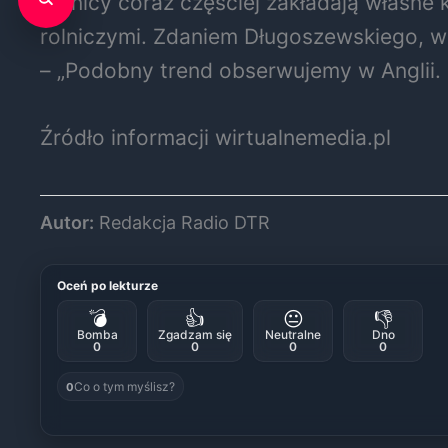
Rolnicy coraz częściej zakładają własne
rolniczymi. Zdaniem Długoszewskiego, w 
– „Podobny trend obserwujemy w Anglii. 
Źródło informacji wirtualnemedia.pl
Autor:
Redakcja Radio DTR
Oceń po lekturze
💣
👍
😐
👎
Bomba
Zgadzam się
Neutralne
Dno
0
0
0
0
Co o tym myślisz?
0