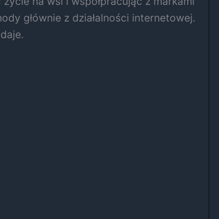
 życie na wsi i współpracując z markami
ody głównie z działalności internetowej.
daje.