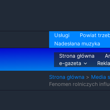
Przejdź
do
treści
Usługi
Powiat trzeb
Nadesłana muzyka
Strona główna
Ar
e-gazeta
Rekl
Strona główna
Media 
Fenomen rolniczych influ