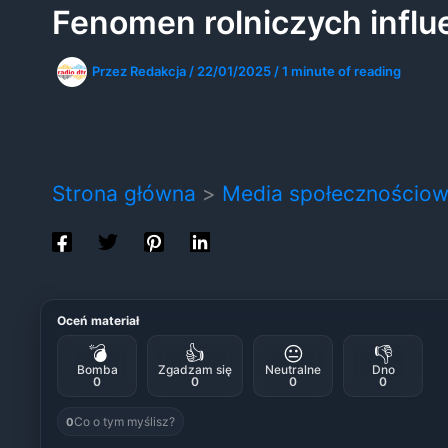
Fenomen rolniczych influe
Przez
Redakcja
/
22/01/2025
/
1 minute of reading
Strona główna
Media społecznościo
Oceń materiał
💣
👍
😐
👎
Bomba
Zgadzam się
Neutralne
Dno
0
0
0
0
Co o tym myślisz?
0