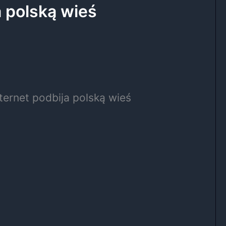
a polską wieś
ternet podbija polską wieś