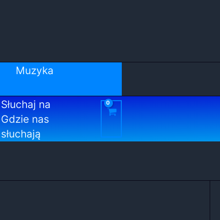
Muzyka
Słuchaj na
Gdzie nas
słuchają