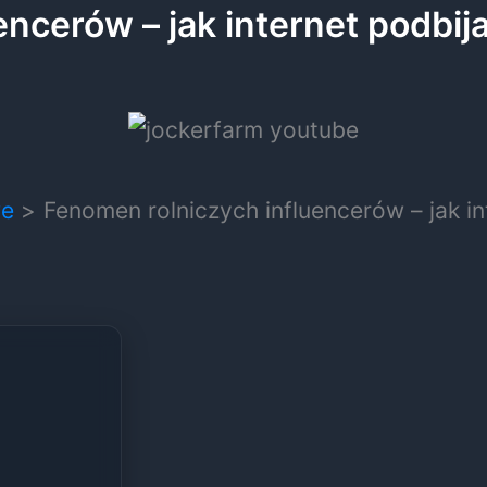
ncerów – jak internet podbij
we
Fenomen rolniczych influencerów – jak in