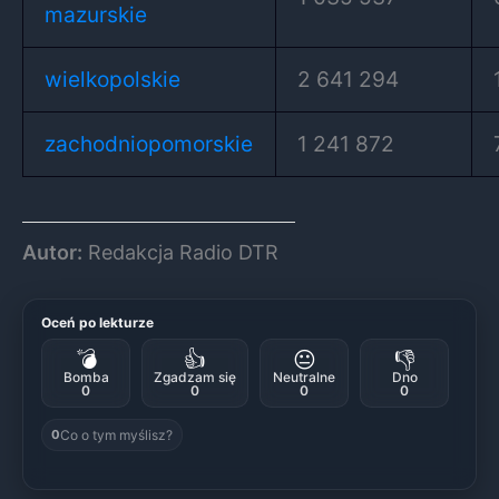
mazurskie
wielkopolskie
2 641 294
zachodniopomorskie
1 241 872
Autor:
Redakcja Radio DTR
Oceń po lekturze
💣
👍
😐
👎
Bomba
Zgadzam się
Neutralne
Dno
0
0
0
0
Co o tym myślisz?
0