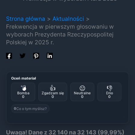
Strona główna
Aktualności
Frekwencja w pierwszym głosowaniu w
wyborach Prezydenta Rzeczypospolitej
Polskiej w 2025 r.
Oceń materiał
💣
👍
😐
👎
Bomba
Zgadzam się
Neutralne
Dno
0
0
0
0
Co o tym myślisz?
0
Uwaga! Dane z 32 140 na 32 143 (99,99%)