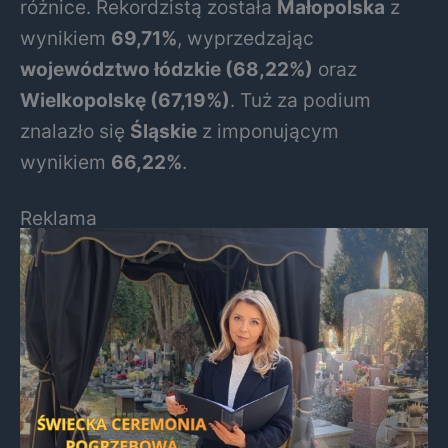
różnice. Rekordzistą została
Małopolska
z
wynikiem
69,71%
, wyprzedzając
województwo łódzkie (68,22%)
oraz
Wielkopolskę (67,19%)
. Tuż za podium
znalazło się
Śląskie
z imponującym
wynikiem
66,22%
.
Reklama