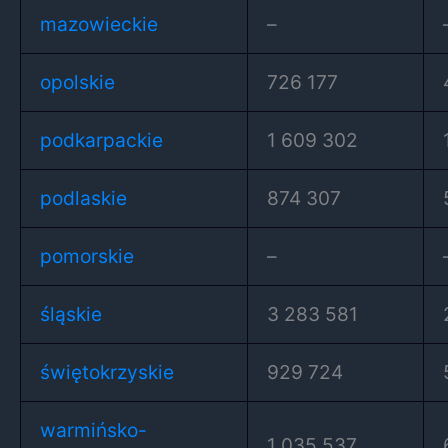
mazowieckie
–
opolskie
726 177
podkarpackie
1 609 302
podlaskie
874 307
pomorskie
–
śląskie
3 283 581
świętokrzyskie
929 724
warmińsko-
1 035 537