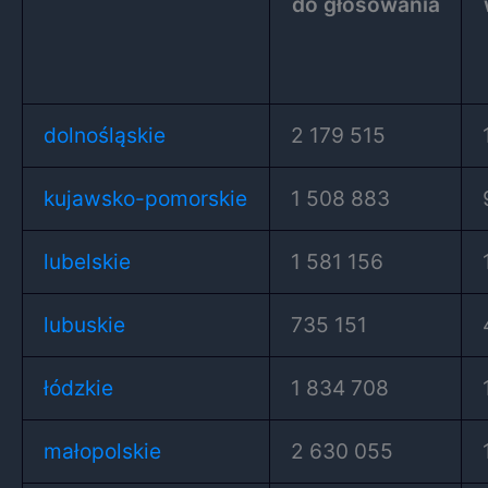
do głosowania
dolnośląskie
2 179 515
kujawsko-pomorskie
1 508 883
lubelskie
1 581 156
lubuskie
735 151
łódzkie
1 834 708
małopolskie
2 630 055