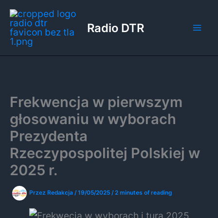
Przejdź
do
Radio DTR
treści
Frekwencja w pierwszym
głosowaniu w wyborach
Prezydenta
Rzeczypospolitej Polskiej w
2025 r.
Przez
Redakcja
/
19/05/2025
/
2 minutes of reading