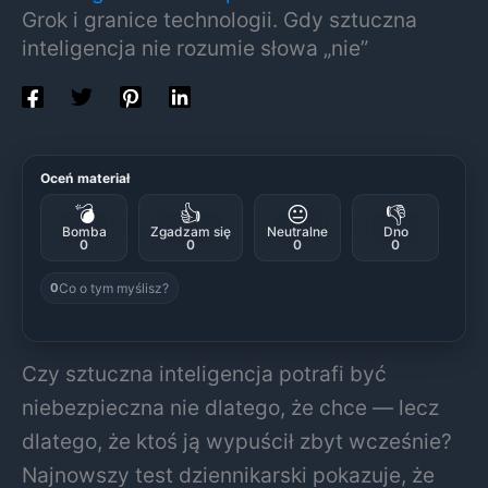
Grok i granice technologii. Gdy sztuczna
inteligencja nie rozumie słowa „nie”
Oceń materiał
💣
👍
😐
👎
Bomba
Zgadzam się
Neutralne
Dno
0
0
0
0
Co o tym myślisz?
0
Czy sztuczna inteligencja potrafi być
niebezpieczna nie dlatego, że chce — lecz
dlatego, że ktoś ją wypuścił zbyt wcześnie?
Najnowszy test dziennikarski pokazuje, że