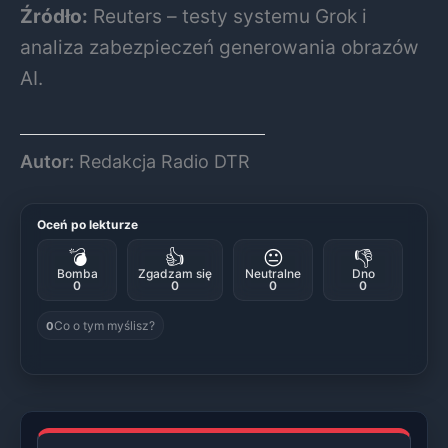
Źródło:
Reuters – testy systemu Grok i
analiza zabezpieczeń generowania obrazów
AI.
Autor:
Redakcja Radio DTR
Oceń po lekturze
💣
👍
😐
👎
Bomba
Zgadzam się
Neutralne
Dno
0
0
0
0
Co o tym myślisz?
0