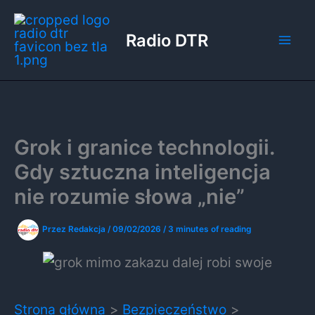
Przejdź
do
Radio DTR
treści
Grok i granice technologii.
Gdy sztuczna inteligencja
nie rozumie słowa „nie”
Przez
Redakcja
/
09/02/2026
/
3 minutes of reading
Strona główna
Bezpieczeństwo