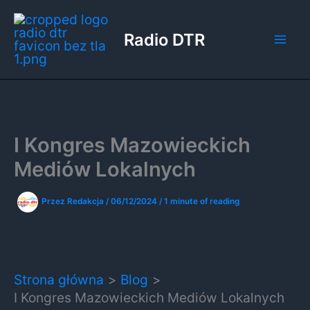
Przejdź
do
Radio DTR
treści
I Kongres Mazowieckich
Mediów Lokalnych
Przez
Redakcja
/
06/12/2024
/
1 minute of reading
Strona główna
Blog
I Kongres Mazowieckich Mediów Lokalnych