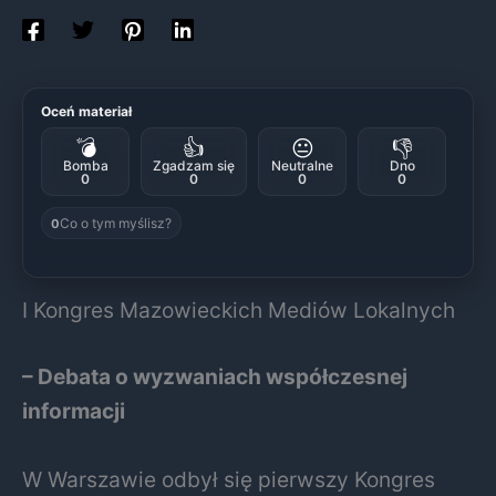
Oceń materiał
💣
👍
😐
👎
Bomba
Zgadzam się
Neutralne
Dno
0
0
0
0
Co o tym myślisz?
0
I Kongres Mazowieckich Mediów Lokalnych
– Debata o wyzwaniach współczesnej
informacji
W Warszawie odbył się pierwszy Kongres