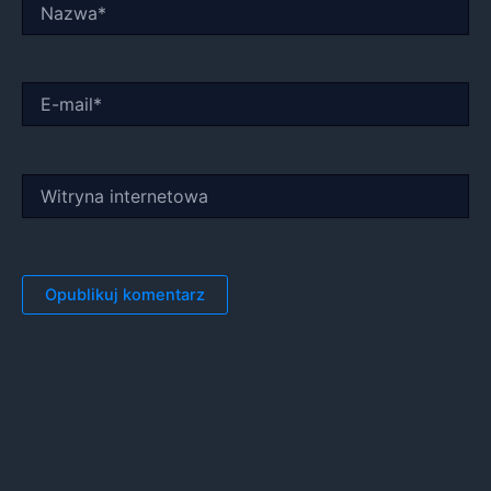
Nazwa*
E-
mail*
Witryna
internetowa