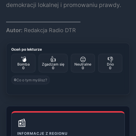
demokracji lokalnej i promowaniu prawdy.
Autor:
Redakcja Radio DTR
Oceń po lekturze
💣
👍
😐
👎
Bomba
Zgadzam się
Neutralne
Dno
0
0
0
0
Co o tym myślisz?
0
📰
INFORMACJE Z REGIONU