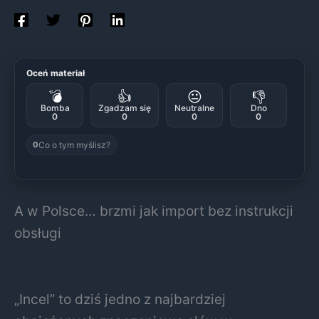
Oceń materiał
💣
👍
😐
👎
Bomba
Zgadzam się
Neutralne
Dno
0
0
0
0
Co o tym myślisz?
0
A w Polsce… brzmi jak import bez instrukcji
obsługi
„Incel” to dziś jedno z najbardziej