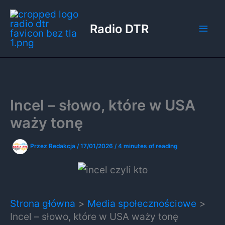
Przejdź
do
Radio DTR
treści
Incel – słowo, które w USA
waży tonę
Przez
Redakcja
/
17/01/2026
/
4 minutes of reading
Strona główna
Media społecznościowe
Incel – słowo, które w USA waży tonę