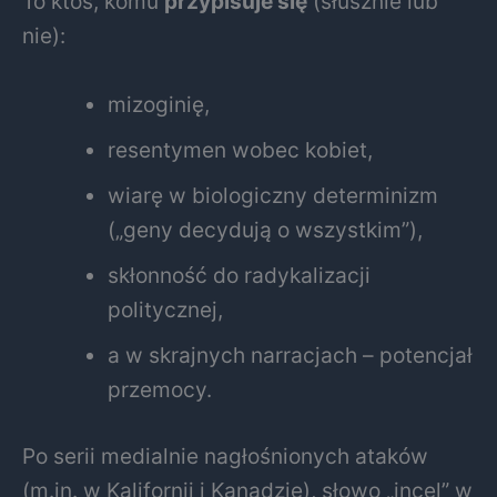
To ktoś, komu
przypisuje się
(słusznie lub
nie):
mizoginię,
resentymen wobec kobiet,
wiarę w biologiczny determinizm
(„geny decydują o wszystkim”),
skłonność do radykalizacji
politycznej,
a w skrajnych narracjach – potencjał
przemocy.
Po serii medialnie nagłośnionych ataków
(m.in. w Kalifornii i Kanadzie), słowo „incel” w