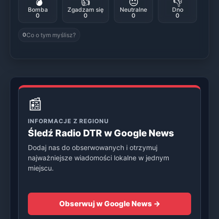
💣
👍
😐
👎
Bomba
Zgadzam się
Neutralne
Dno
0
0
0
0
Co o tym myślisz?
0
📰
INFORMACJE Z REGIONU
Śledź Radio DTR w Google News
Dodaj nas do obserwowanych i otrzymuj
najważniejsze wiadomości lokalne w jednym
miejscu.
Obserwuj w Google News →