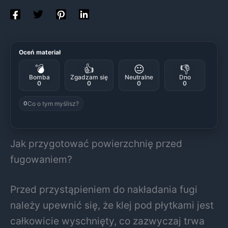
Oceń materiał
💣
👍
😐
👎
Bomba
Zgadzam się
Neutralne
Dno
0
0
0
0
Co o tym myślisz?
0
Jak przygotować powierzchnię przed
fugowaniem?
Przed przystąpieniem do nakładania fugi
należy upewnić się, że klej pod płytkami jest
całkowicie wyschnięty, co zazwyczaj trwa