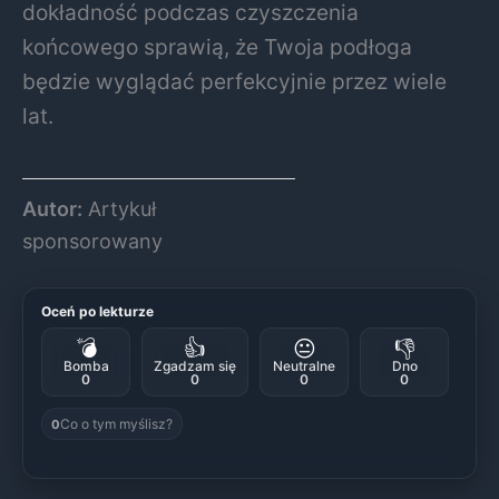
dokładność podczas czyszczenia
końcowego sprawią, że Twoja podłoga
będzie wyglądać perfekcyjnie przez wiele
lat.
Autor:
Artykuł
sponsorowany
Oceń po lekturze
💣
👍
😐
👎
Bomba
Zgadzam się
Neutralne
Dno
0
0
0
0
Co o tym myślisz?
0