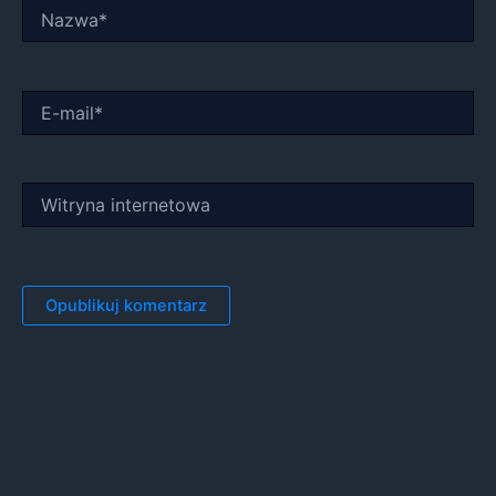
Nazwa*
E-
mail*
Witryna
internetowa