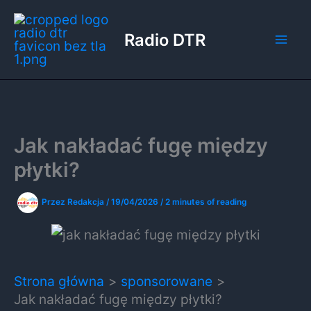
Przejdź
do
Radio DTR
treści
Jak nakładać fugę między
płytki?
Przez
Redakcja
/
19/04/2026
/
2 minutes of reading
Strona główna
sponsorowane
Jak nakładać fugę między płytki?