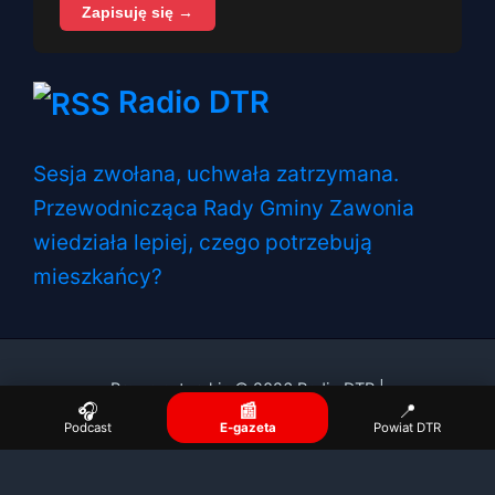
Zapisuję się →
Radio DTR
Sesja zwołana, uchwała zatrzymana.
Przewodnicząca Rady Gminy Zawonia
wiedziała lepiej, czego potrzebują
mieszkańcy?
Prawa autorskie © 2026 Radio DTR |
🎧
📰
📍
Podcast
E-gazeta
Powiat DTR