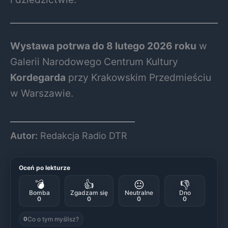
Wystawa potrwa do 8 lutego 2026 roku
w
Galerii Narodowego Centrum Kultury
Kordegarda
przy Krakowskim Przedmieściu
w Warszawie.
Autor:
Redakcja Radio DTR
Oceń po lekturze
💣
👍
😐
👎
Bomba
Zgadzam się
Neutralne
Dno
0
0
0
0
Co o tym myślisz?
0