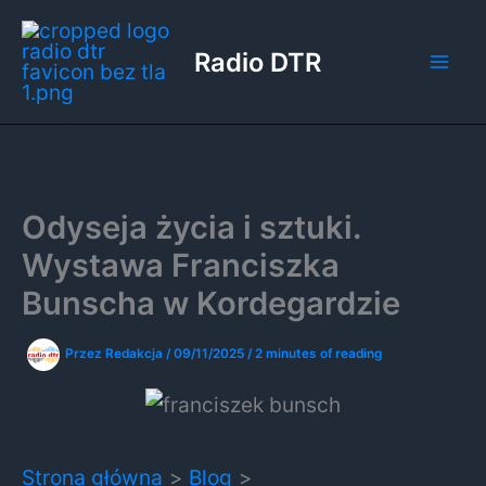
Przejdź
do
Radio DTR
treści
Odyseja życia i sztuki.
Wystawa Franciszka
Bunscha w Kordegardzie
Przez
Redakcja
/
09/11/2025
/
2 minutes of reading
Strona główna
Blog