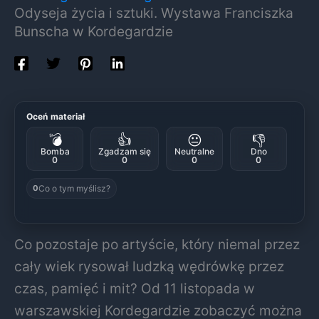
Odyseja życia i sztuki. Wystawa Franciszka
Bunscha w Kordegardzie
Oceń materiał
💣
👍
😐
👎
Bomba
Zgadzam się
Neutralne
Dno
0
0
0
0
Co o tym myślisz?
0
Co pozostaje po artyście, który niemal przez
cały wiek rysował ludzką wędrówkę przez
czas, pamięć i mit? Od 11 listopada w
warszawskiej Kordegardzie zobaczyć można