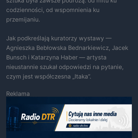
sztuka była zawsze podróżą: od mitu ku
codzienności, od wspomnienia ku
przemijaniu.
Jak podkreślają kuratorzy wystawy —
Agnieszka Bebłowska Bednarkiewicz, Jacek
Bunsch i Katarzyna Haber — artysta
nieustannie szukał odpowiedzi na pytanie,
czym jest współczesna „Itaka”.
Reklama