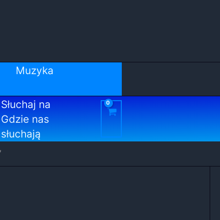
Muzyka
Słuchaj na
Gdzie nas
słuchają
”