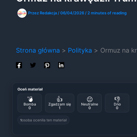
Przez
Redakcja
/
06/04/2026
/
2 minutes of reading
Strona główna
Polityka
Ormuz na kr
Oceń materiał
💣
👍
😐
👎
Bomba
Zgadzam się
Neutralne
Dno
0
1
0
0
osoba oceniła ten materiał
1