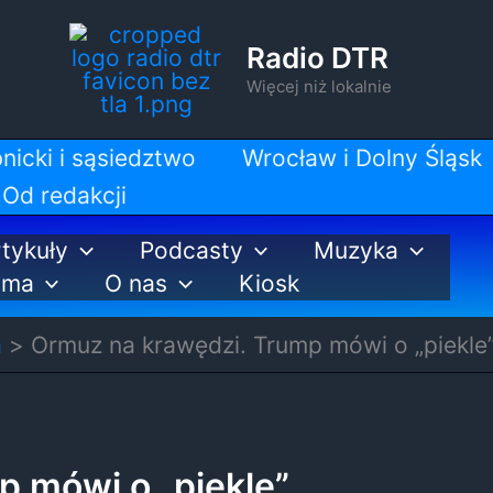
Radio DTR
Więcej niż lokalnie
nicki i sąsiedztwo
Wrocław i Dolny Śląsk
Od redakcji
tykuły
Podcasty
Muzyka
ama
O nas
Kiosk
a
Ormuz na krawędzi. Trump mówi o „piekle
 mówi o „piekle”