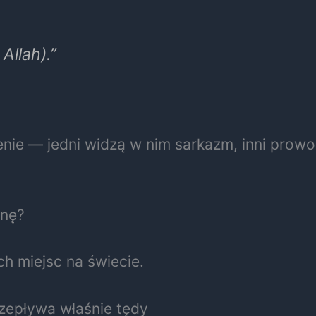
Allah).”
nie — jedni widzą w nim sarkazm, inni prowo
inę?
ch miejsc na świecie.
zepływa właśnie tędy