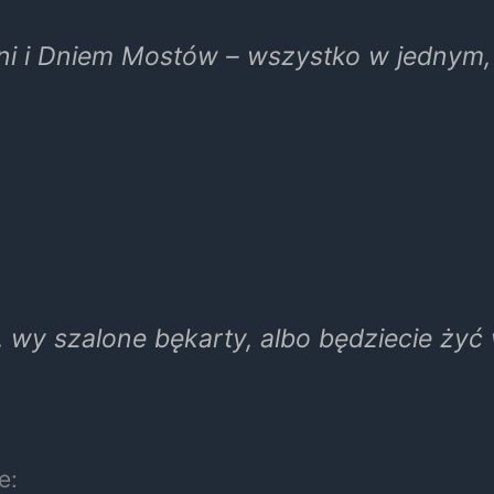
i i Dniem Mostów – wszystko w jednym, w
, wy szalone bękarty, albo będziecie ży
e: