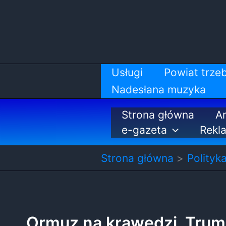
Przejdź
do
treści
Usługi
Powiat trzeb
Nadesłana muzyka
Strona główna
Ar
e-gazeta
Rekl
Strona główna
Polityk
Ormuz na krawędzi. Trump