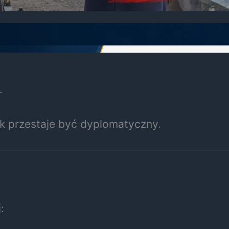
.
zyk przestaje być dyplomatyczny.
: