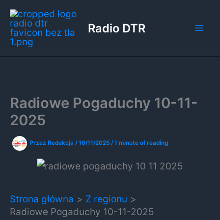
Przejdź
do
Radio DTR
treści
Radiowe Pogaduchy 10-11-
2025
Przez
Redakcja
/
10/11/2025
/
1 minute of reading
Strona główna
Z regionu
Radiowe Pogaduchy 10-11-2025