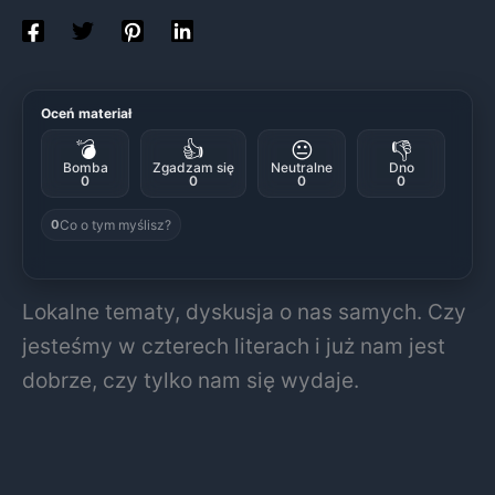
Oceń materiał
💣
👍
😐
👎
Bomba
Zgadzam się
Neutralne
Dno
0
0
0
0
Co o tym myślisz?
0
Lokalne tematy, dyskusja o nas samych. Czy
jesteśmy w czterech literach i już nam jest
dobrze, czy tylko nam się wydaje.