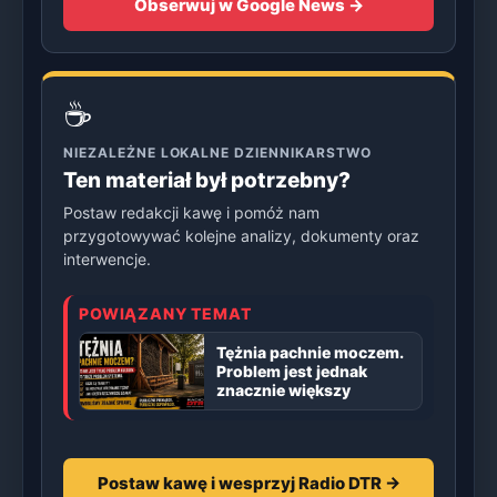
Obserwuj w Google News →
☕
NIEZALEŻNE LOKALNE DZIENNIKARSTWO
Ten materiał był potrzebny?
Postaw redakcji kawę i pomóż nam
przygotowywać kolejne analizy, dokumenty oraz
interwencje.
POWIĄZANY TEMAT
Tężnia pachnie moczem.
Problem jest jednak
znacznie większy
Postaw kawę i wesprzyj Radio DTR →