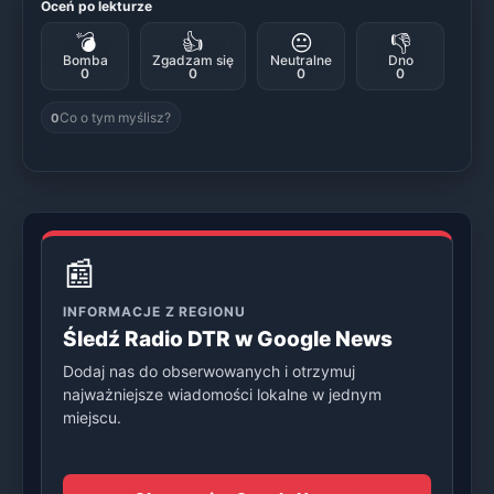
Oceń po lekturze
💣
👍
😐
👎
Bomba
Zgadzam się
Neutralne
Dno
0
0
0
0
Co o tym myślisz?
0
📰
INFORMACJE Z REGIONU
Śledź Radio DTR w Google News
Dodaj nas do obserwowanych i otrzymuj
najważniejsze wiadomości lokalne w jednym
miejscu.