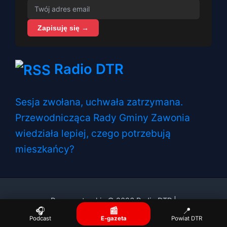
Zapisuję się →
Radio DTR
Sesja zwołana, uchwała zatrzymana.
Przewodnicząca Rady Gminy Zawonia
wiedziała lepiej, czego potrzebują
mieszkańcy?
Prawa autorskie © 2026 Radio DTR |
🎧
📰
📍
Podcast
E-gazeta
Powiat DTR