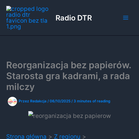
Przejdź
do
Radio DTR
treści
Reorganizacja bez papierów.
Starosta gra kadrami, a rada
milczy
Przez
Redakcja
/
06/10/2025
/
3 minutes of reading
Strona główna
Z regionu