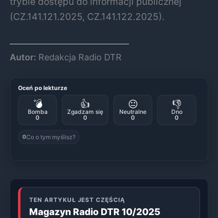
trybie dostępu do informacji publicznej
(CZ.141.121.2025, CZ.141.122.2025).
Autor:
Redakcja Radio DTR
Oceń po lekturze
💣
👍
😐
👎
Bomba
Zgadzam się
Neutralne
Dno
0
0
0
0
Co o tym myślisz?
0
TEN ARTYKUŁ JEST CZĘŚCIĄ
Magazyn Radio DTR 10/2025