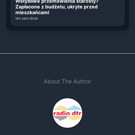
Wstydliwe przemówienia starosty?
Zapłacone z budżetu, ukryte przed
mieszkańcami
ten sam dział
About The Author