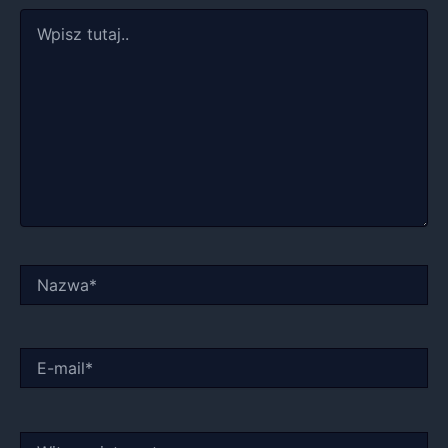
Wpisz
tutaj..
Nazwa*
E-
mail*
Witryna