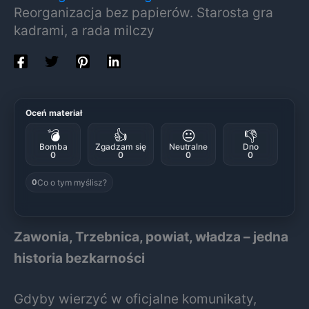
Reorganizacja bez papierów. Starosta gra
kadrami, a rada milczy
Oceń materiał
💣
👍
😐
👎
Bomba
Zgadzam się
Neutralne
Dno
0
0
0
0
Co o tym myślisz?
0
Zawonia, Trzebnica, powiat, władza – jedna
historia bezkarności
Gdyby wierzyć w oficjalne komunikaty,