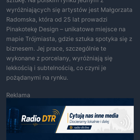
sztukę. Na polskim rynku jednym z
wyróżniających się artystów jest Małgorzata
Radomska, która od 25 lat prowadzi
Pinakotekę Design – unikatowe miejsce na
mapie Trójmiasta, gdzie sztuka spotyka się z
biznesem. Jej prace, szczególnie te
wykonane z porcelany, wyróżniają się
lekkością i subtelnością, co czyni je
pożądanymi na rynku.
Reklama