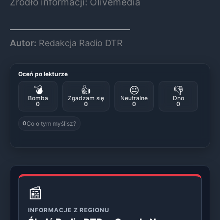
Źródło informacji: Olivemedia
Autor:
Redakcja Radio DTR
Oceń po lekturze
💣
👍
😐
👎
Bomba
Zgadzam się
Neutralne
Dno
0
0
0
0
Co o tym myślisz?
0
📰
INFORMACJE Z REGIONU