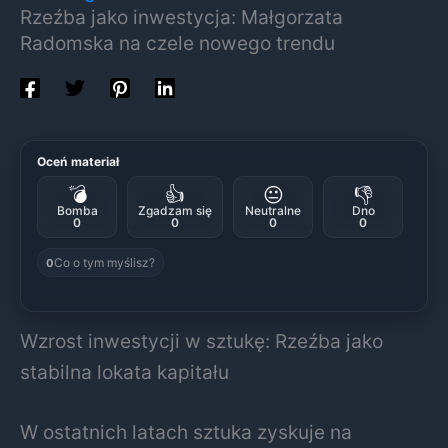
Rzeźba jako inwestycja: Małgorzata
Radomska na czele nowego trendu
Oceń materiał
💣
👍
😐
👎
Bomba
Zgadzam się
Neutralne
Dno
0
0
0
0
Co o tym myślisz?
0
Wzrost inwestycji w sztukę: Rzeźba jako
stabilna lokata kapitału
W ostatnich latach sztuka zyskuje na