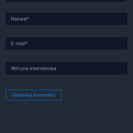
Nazwa*
E-
mail*
Witryna
internetowa