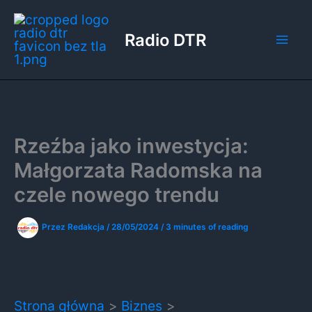
Przejdź
do
Radio DTR
treści
Rzeźba jako inwestycja:
Małgorzata Radomska na
czele nowego trendu
Przez
Redakcja
/
28/05/2024
/
3 minutes of reading
Strona główna
Biznes