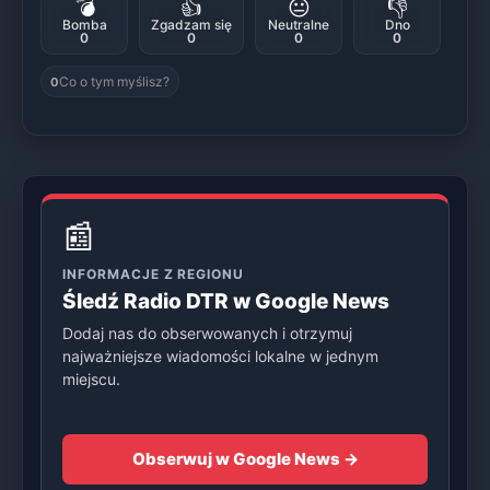
💣
👍
😐
👎
Bomba
Zgadzam się
Neutralne
Dno
0
0
0
0
Co o tym myślisz?
0
📰
INFORMACJE Z REGIONU
Śledź Radio DTR w Google News
Dodaj nas do obserwowanych i otrzymuj
najważniejsze wiadomości lokalne w jednym
miejscu.
Obserwuj w Google News →