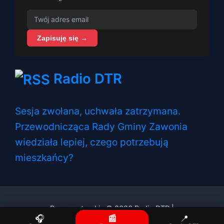
Zapisuję się →
Radio DTR
Sesja zwołana, uchwała zatrzymana.
Przewodnicząca Rady Gminy Zawonia
wiedziała lepiej, czego potrzebują
mieszkańcy?
Prawa autorskie © 2026 Radio DTR |
🎧
📰
📍