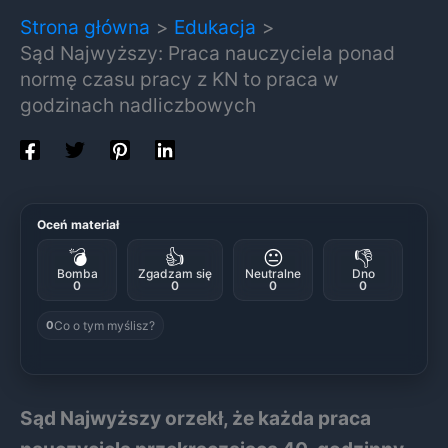
Strona główna
Edukacja
Sąd Najwyższy: Praca nauczyciela ponad
normę czasu pracy z KN to praca w
godzinach nadliczbowych
Oceń materiał
💣
👍
😐
👎
Bomba
Zgadzam się
Neutralne
Dno
0
0
0
0
Co o tym myślisz?
0
Sąd Najwyższy orzekł, że każda praca