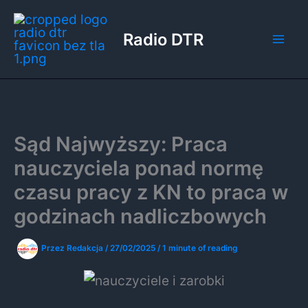
Przejdź
do
Radio DTR
treści
Sąd Najwyższy: Praca
nauczyciela ponad normę
czasu pracy z KN to praca w
godzinach nadliczbowych
Przez
Redakcja
/
27/02/2025
/
1 minute of reading