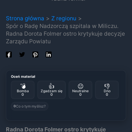
Strona główna
Z regionu
Spór o Radę Nadzorczą szpitala w Miliczu.
Radna Dorota Folmer ostro krytykuje decyzje
Zarządu Powiatu
Oceń materiał
💣
👍
😐
👎
Bomba
Zgadzam się
Neutralne
Dno
0
0
0
0
Co o tym myślisz?
0
Radna Dorota Folmer ostro krytykuje