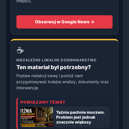
miejscu.
Obserwuj w Google News →
☕
NIEZALEŻNE LOKALNE DZIENNIKARSTWO
Ten materiał był potrzebny?
Postaw redakcji kawę i pomóż nam
przygotowywać kolejne analizy, dokumenty oraz
interwencje.
POWIĄZANY TEMAT
Tężnia pachnie moczem.
Problem jest jednak
znacznie większy