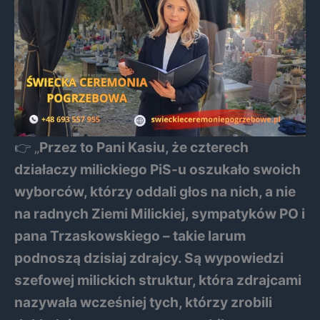
👉 „
Przez to Pani Kasiu, że czterech
działaczy milickiego PiS-u oszukało swoich
wyborców, którzy oddali głos na nich, a nie
na radnych Ziemi Milickiej, sympatyków PO i
pana Trzaskowskiego – takie larum
podnoszą dzisiaj zdrajcy. Są wypowiedzi
szefowej milickich struktur, która zdrajcami
nazywała wcześniej tych, którzy zrobili