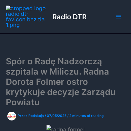
Przejdź
do
Radio DTR
treści
Spór o Radę Nadzorczą
szpitala w Miliczu. Radna
Dorota Folmer ostro
krytykuje decyzje Zarządu
Powiatu
Przez
Redakcja
/
07/05/2025
/
2 minutes of reading