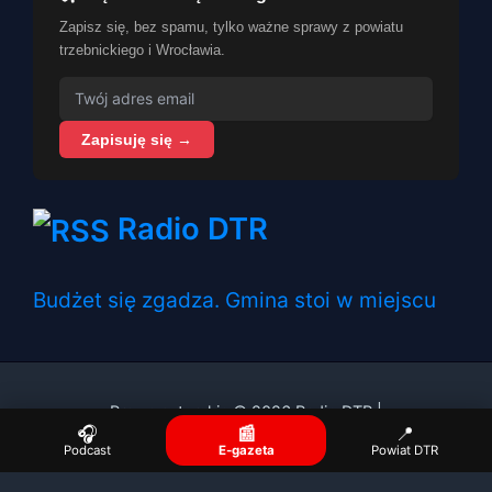
Zapisz się, bez spamu, tylko ważne sprawy z powiatu
trzebnickiego i Wrocławia.
Zapisuję się →
Radio DTR
Budżet się zgadza. Gmina stoi w miejscu
Prawa autorskie © 2026 Radio DTR |
🎧
📰
📍
Podcast
E-gazeta
Powiat DTR