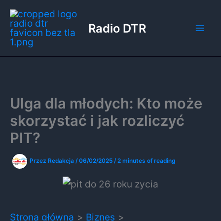
Przejdź
do
Radio DTR
treści
Ulga dla młodych: Kto może
skorzystać i jak rozliczyć
PIT?
Przez
Redakcja
/
06/02/2025
/
2 minutes of reading
Strona główna
Biznes