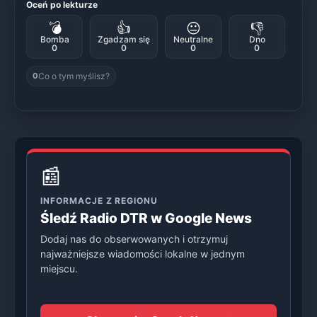
Oceń po lekturze
💣
👍
😐
👎
Bomba
Zgadzam się
Neutralne
Dno
0
0
0
0
Co o tym myślisz?
0
📰
INFORMACJE Z REGIONU
Śledź Radio DTR w Google News
Dodaj nas do obserwowanych i otrzymuj
najważniejsze wiadomości lokalne w jednym
miejscu.