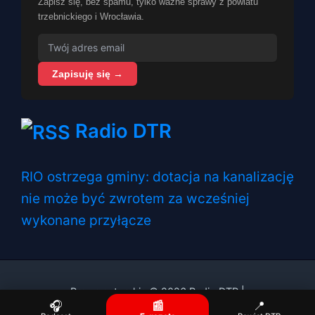
Zapisz się, bez spamu, tylko ważne sprawy z powiatu
trzebnickiego i Wrocławia.
Zapisuję się →
Radio DTR
RIO ostrzega gminy: dotacja na kanalizację
nie może być zwrotem za wcześniej
wykonane przyłącze
Prawa autorskie © 2026 Radio DTR |
🎧
📰
📍