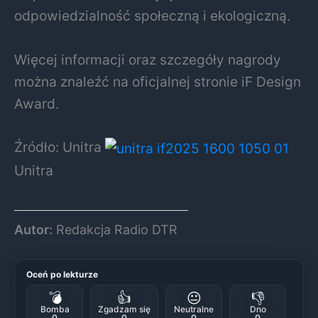
odpowiedzialność społeczną i ekologiczną.
Więcej informacji oraz szczegóły nagrody
można znaleźć na oficjalnej stronie iF Design
Award.
Źródło: Unitra
Unitra
Autor:
Redakcja Radio DTR
Oceń po lekturze
💣
👍
😐
👎
Bomba
Zgadzam się
Neutralne
Dno
0
0
0
0