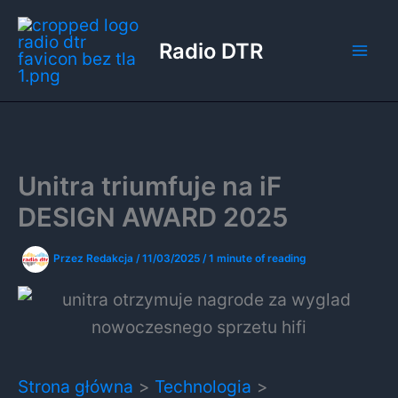
Przejdź
do
Radio DTR
treści
Unitra triumfuje na iF
DESIGN AWARD 2025
Przez
Redakcja
/
11/03/2025
/
1 minute of reading
Strona główna
Technologia