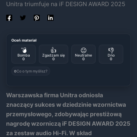
Unitra triumfuje na iF DESIGN AWARD 2025
Oceń materiał
💣
👍
😐
👎
Bomba
Zgadzam się
Neutralne
Dno
0
0
0
0
Co o tym myślisz?
0
Warszawska firma Unitra odniosła
znaczący sukces w dziedzinie wzornictwa
przemysłowego, zdobywając prestiżową
nagrodę wzorniczą iF DESIGN AWARD 2025
za zestaw audio Hi-Fi. W skład