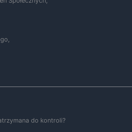
zeń Społecznych
,
ego,
zatrzymana do kontroli?