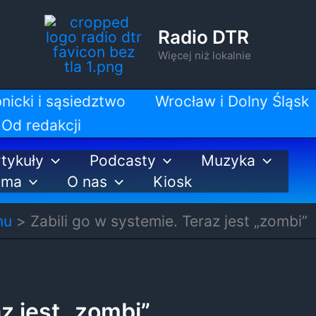
Radio DTR
Więcej niż lokalnie
nicki i sąsiedztwo
Wrocław i Dolny Śląsk
Od redakcji
tykuły
Podcasty
Muzyka
ama
O nas
Kiosk
nu
Zabili go w systemie. Teraz jest „zombi”
z jest „zombi”