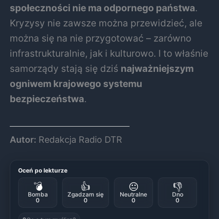
społeczności nie ma odpornego państwa
.
Kryzysy nie zawsze można przewidzieć, ale
można się na nie przygotować – zarówno
infrastrukturalnie, jak i kulturowo. I to właśnie
samorządy stają się dziś
najważniejszym
ogniwem krajowego systemu
bezpieczeństwa
.
Autor:
Redakcja Radio DTR
Oceń po lekturze
💣
👍
😐
👎
Bomba
Zgadzam się
Neutralne
Dno
0
0
0
0