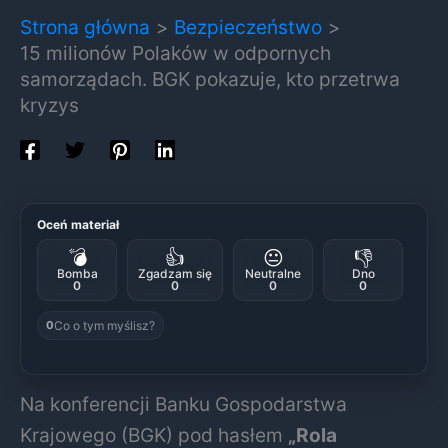
Strona główna
Bezpieczeństwo
15 milionów Polaków w odpornych
samorządach. BGK pokazuje, kto przetrwa
kryzys
Oceń materiał
💣
👍
😐
👎
Bomba
Zgadzam się
Neutralne
Dno
0
0
0
0
Co o tym myślisz?
0
Na konferencji Banku Gospodarstwa
Krajowego (BGK) pod hasłem
„Rola