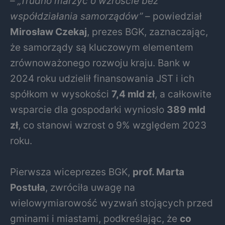
–
„Trudno marzyć o wzroście bez
współdziałania samorządów”
– powiedział
Mirosław Czekaj
, prezes BGK, zaznaczając,
że samorządy są kluczowym elementem
zrównoważonego rozwoju kraju. Bank w
2024 roku udzielił finansowania JST i ich
spółkom w wysokości
7,4 mld zł
, a całkowite
wsparcie dla gospodarki wyniosło
389 mld
zł
, co stanowi wzrost o 9% względem 2023
roku.
Pierwsza wiceprezes BGK,
prof. Marta
Postuła
, zwróciła uwagę na
wielowymiarowość wyzwań stojących przed
gminami i miastami, podkreślając, że
co