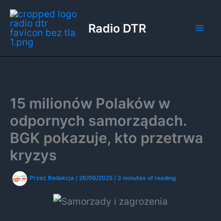
Przejdź
do
Radio DTR
treści
15 milionów Polaków w
odpornych samorządach.
BGK pokazuje, kto przetrwa
kryzys
Przez
Redakcja
/
26/06/2025
/
3 minutes of reading