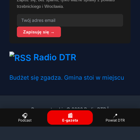
trzebnickiego i Wrocławia.
Zapisuję się →
Radio DTR
Budżet się zgadza. Gmina stoi w miejscu
Prawa autorskie © 2026 Radio DTR |
🎧
📰
📍
Podcast
E-gazeta
Powiat DTR