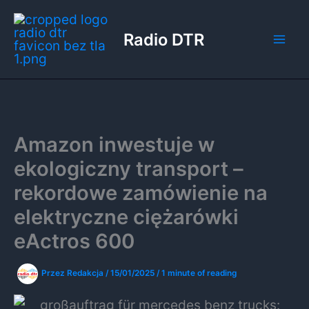
Przejdź
do
Radio DTR
treści
Amazon inwestuje w
ekologiczny transport –
rekordowe zamówienie na
elektryczne ciężarówki
eActros 600
Przez
Redakcja
/
15/01/2025
/
1 minute of reading