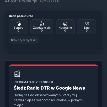
Autor:
Redakcja Radio DTR
Oceń po lekturze
💣
👍
😐
👎
Bomba
Zgadzam się
Neutralne
Dno
0
0
0
0
Co o tym myślisz?
0
📰
INFORMACJE Z REGIONU
Śledź Radio DTR w Google News
Dodaj nas do obserwowanych i otrzymuj
najważniejsze wiadomości lokalne w jednym
miejscu.