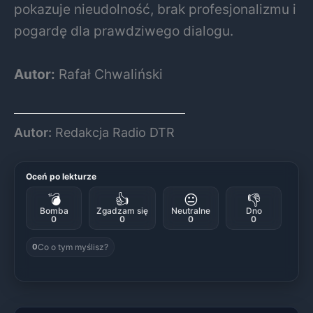
pokazuje nieudolność, brak profesjonalizmu i
pogardę dla prawdziwego dialogu.
Autor:
Rafał Chwaliński
Autor:
Redakcja Radio DTR
Oceń po lekturze
💣
👍
😐
👎
Bomba
Zgadzam się
Neutralne
Dno
0
0
0
0
Co o tym myślisz?
0