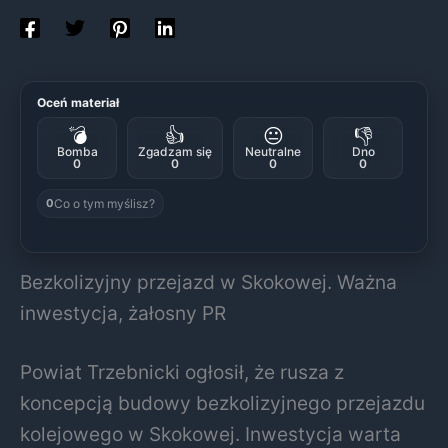
Oceń materiał
💣
👍
😐
👎
Bomba
Zgadzam się
Neutralne
Dno
0
0
0
0
Co o tym myślisz?
0
Bezkolizyjny przejazd w Skokowej. Ważna
inwestycja, żałosny PR
Powiat Trzebnicki ogłosił, że rusza z
koncepcją budowy bezkolizyjnego przejazdu
kolejowego w Skokowej. Inwestycja warta