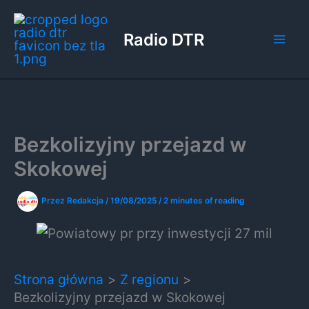
Przejdź
do
Radio DTR
treści
Bezkolizyjny przejazd w
Skokowej
Przez
Redakcja
/
19/08/2025
/
2 minutes of reading
Strona główna
Z regionu
Bezkolizyjny przejazd w Skokowej