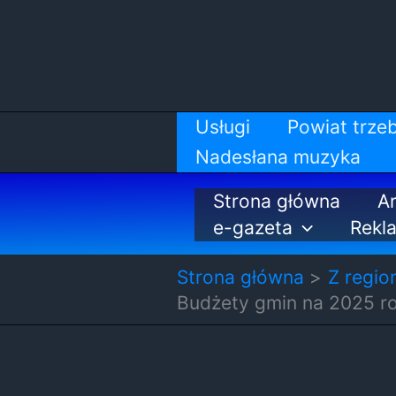
Przejdź
do
treści
Usługi
Powiat trzeb
Nadesłana muzyka
Strona główna
Ar
e-gazeta
Rekl
Strona główna
Z regio
Budżety gmin na 2025 ro