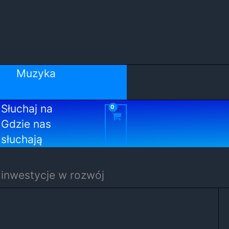
Muzyka
Słuchaj na
Gdzie nas
słuchają
 inwestycje w rozwój