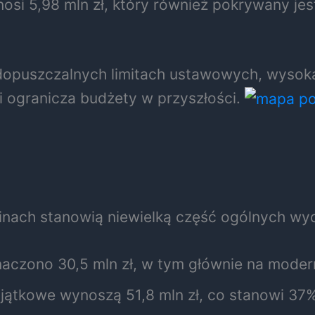
si 5,98 mln zł, który również pokrywany jest
dopuszczalnych limitach ustawowych, wysoka 
i ogranicza budżety w przyszłości.
inach stanowią niewielką część ogólnych wy
aczono 30,5 mln zł, w tym głównie na moder
ątkowe wynoszą 51,8 mln zł, co stanowi 37% 