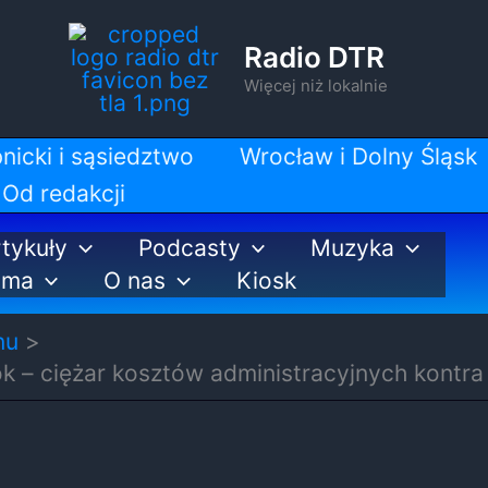
Radio DTR
Więcej niż lokalnie
nicki i sąsiedztwo
Wrocław i Dolny Śląsk
Od redakcji
tykuły
Podcasty
Muzyka
ama
O nas
Kiosk
nu
k – ciężar kosztów administracyjnych kontra