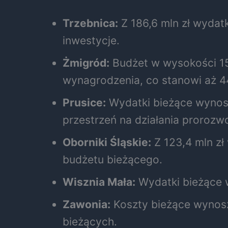
Trzebnica:
Z 186,6 mln zł wydatk
inwestycje.
Żmigród:
Budżet w wysokości 151
wynagrodzenia, co stanowi aż 
Prusice:
Wydatki bieżące wynosz
przestrzeń na działania prorozw
Oborniki Śląskie:
Z 123,4 mln zł
budżetu bieżącego.
Wisznia Mała:
Wydatki bieżące w
Zawonia:
Koszty bieżące wynosz
bieżących.