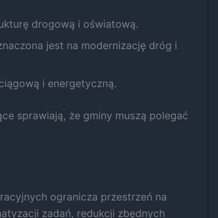
rukturę drogową i oświatową.
naczona jest na modernizację dróg i
ociągową i energetyczną.
ące sprawiają, że gminy muszą polegać
acyjnych ogranicza przestrzeń na
atyzacji zadań, redukcji zbędnych