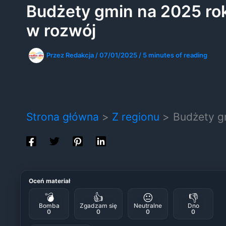
Budżety gmin na 2025 rok
w rozwój
Przez
Redakcja
/
07/01/2025
/
5 minutes of reading
Strona główna
Z regionu
Budżety gm
Oceń materiał
💣
👍
😐
👎
Bomba
Zgadzam się
Neutralne
Dno
0
0
0
0