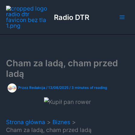
Przejdź
do
Radio DTR
treści
Cham za ladą, cham przed
ladą
Przez
Redakcja
/
13/08/2025
/
3 minutes of reading
Strona główna
Biznes
Cham za ladą, cham przed ladą