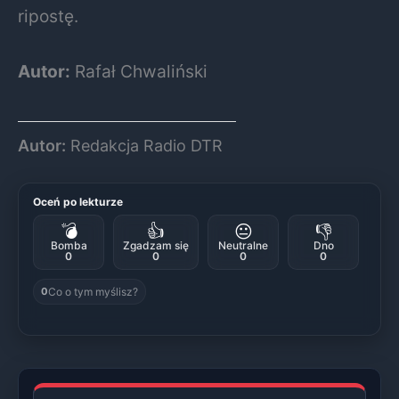
ripostę.
Autor:
Rafał Chwaliński
Autor:
Redakcja Radio DTR
Oceń po lekturze
💣
👍
😐
👎
Bomba
Zgadzam się
Neutralne
Dno
0
0
0
0
Co o tym myślisz?
0