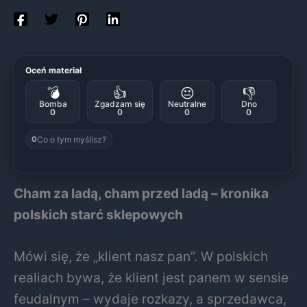
Oceń materiał
💣
👍
😐
👎
Bomba
Zgadzam się
Neutralne
Dno
0
0
0
0
Co o tym myślisz?
0
Cham za ladą, cham przed ladą – kronika
polskich starć sklepowych
Mówi się, że „klient nasz pan”. W polskich
realiach bywa, że klient jest panem w sensie
feudalnym – wydaje rozkazy, a sprzedawca,