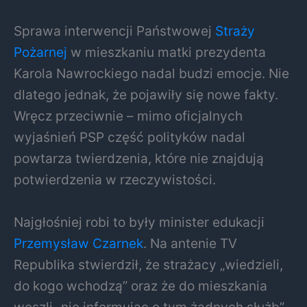
Sprawa interwencji Państwowej
Straży
Pożarnej
w mieszkaniu matki prezydenta
Karola Nawrockiego nadal budzi emocje. Nie
dlatego jednak, że pojawiły się nowe fakty.
Wręcz przeciwnie – mimo oficjalnych
wyjaśnień PSP część polityków nadal
powtarza twierdzenia, które nie znajdują
potwierdzenia w rzeczywistości.
Najgłośniej robi to były minister edukacji
Przemysław Czarnek
. Na antenie TV
Republika stwierdził, że strażacy „wiedzieli,
do kogo wchodzą” oraz że do mieszkania
weszli „nie informując o tym żadnych służb”.