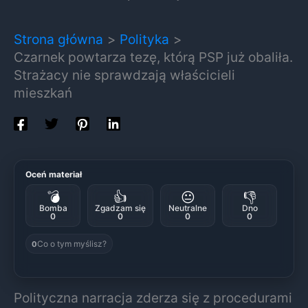
Strona główna
Polityka
Czarnek powtarza tezę, którą PSP już obaliła.
Strażacy nie sprawdzają właścicieli
mieszkań
Oceń materiał
💣
👍
😐
👎
Bomba
Zgadzam się
Neutralne
Dno
0
0
0
0
Co o tym myślisz?
0
Polityczna narracja zderza się z procedurami