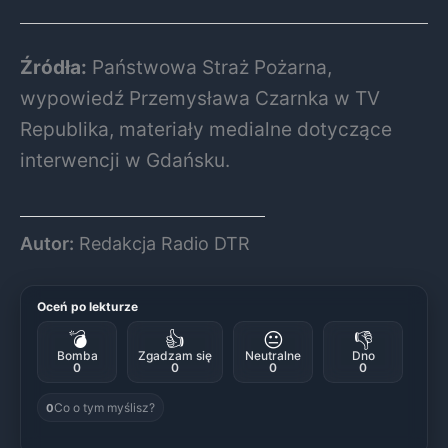
Źródła:
Państwowa Straż Pożarna,
wypowiedź Przemysława Czarnka w TV
Republika, materiały medialne dotyczące
interwencji w Gdańsku.
Autor:
Redakcja Radio DTR
Oceń po lekturze
💣
👍
😐
👎
Bomba
Zgadzam się
Neutralne
Dno
0
0
0
0
Co o tym myślisz?
0