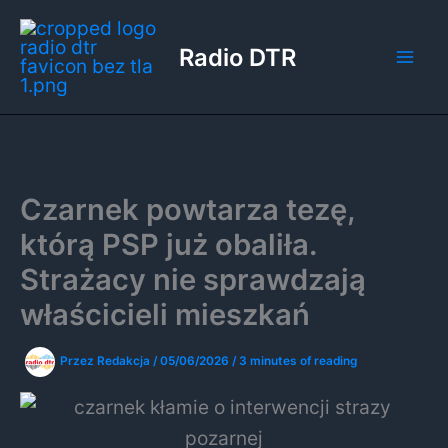
Przejdź
do
Radio DTR
treści
Czarnek powtarza tezę,
którą PSP już obaliła.
Strażacy nie sprawdzają
właścicieli mieszkań
Przez
Redakcja
/
05/06/2026
/
3 minutes of reading