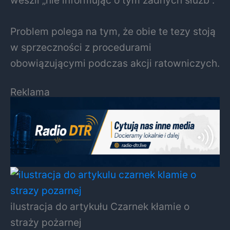
Problem polega na tym, że obie te tezy stoją
w sprzeczności z procedurami
obowiązującymi podczas akcji ratowniczych.
Reklama
ilustracja do artykułu Czarnek kłamie o
straży pożarnej