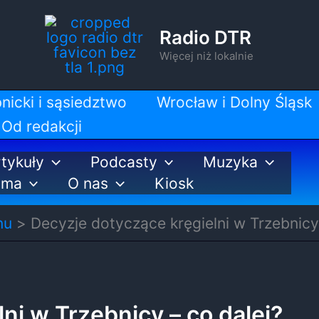
Radio DTR
Więcej niż lokalnie
nicki i sąsiedztwo
Wrocław i Dolny Śląsk
Od redakcji
tykuły
Podcasty
Muzyka
ama
O nas
Kiosk
nu
Decyzje dotyczące kręgielni w Trzebnicy
ni w Trzebnicy – co dalej?