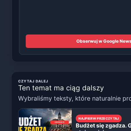
Obserwuj w Google New
CZYTAJ DALEJ
Ten temat ma ciąg dalszy
Wybraliśmy teksty, które naturalnie pr
NAJPIERW PRZECZYTAJ
Budżet się zgadza. 