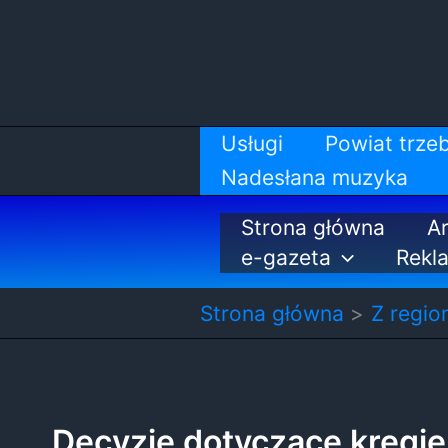
Przejdź
do
treści
Usługi
Powiat trzeb
Nadesłana muzyka
Strona główna
Ar
e-gazeta
Rekl
Strona główna
Z regio
Decyzje dotyczące kręgiel