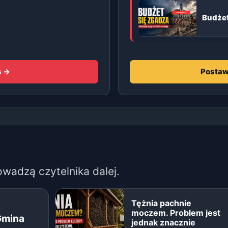
Budżet
s →
Postaw
owadzą czytelnika dalej.
Tężnia pachnie
moczem. Problem jest
Gmina
jednak znacznie