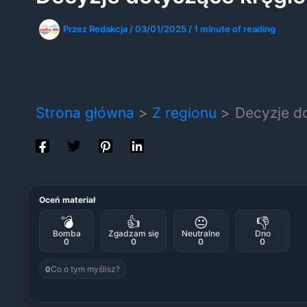
Przez
Redakcja
/
03/01/2025
/
1 minute of reading
Strona główna
Z regionu
Decyzje do
Oceń materiał
💣
👍
😐
👎
Bomba
Zgadzam się
Neutralne
Dno
0
0
0
0
Co o tym myślisz?
0