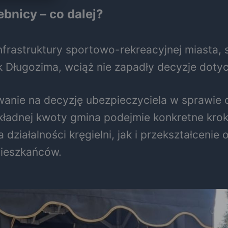
bnicy – co dalej?
nfrastruktury sportowo-rekreacyjnej miasta, 
 Długozima, wciąż nie zapadły decyzje dotyc
iwanie na decyzję ubezpieczyciela w sprawi
adnej kwoty gmina podejmie konkretne kroki
działalności kręgielni, jak i przekształcenie
mieszkańców.