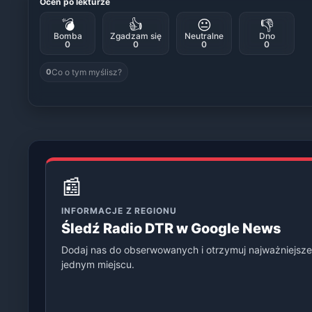
Oceń po lekturze
💣
👍
😐
👎
Bomba
Zgadzam się
Neutralne
Dno
0
0
0
0
Co o tym myślisz?
0
📰
INFORMACJE Z REGIONU
Śledź Radio DTR w Google News
Dodaj nas do obserwowanych i otrzymuj najważniejsze
jednym miejscu.