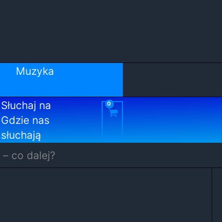
Muzyka
Słuchaj na
Gdzie nas
słuchają
 – co dalej?