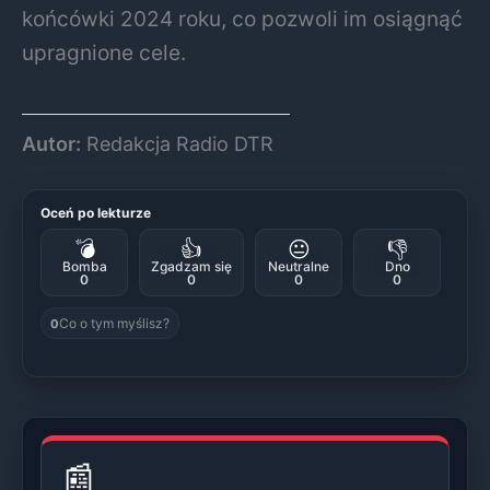
końcówki 2024 roku, co pozwoli im osiągnąć
upragnione cele.
Autor:
Redakcja Radio DTR
Oceń po lekturze
💣
👍
😐
👎
Bomba
Zgadzam się
Neutralne
Dno
0
0
0
0
Co o tym myślisz?
0
📰