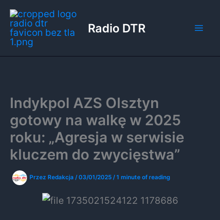
Przejdź
do
Radio DTR
treści
Indykpol AZS Olsztyn
gotowy na walkę w 2025
roku: „Agresja w serwisie
kluczem do zwycięstwa”
Przez
Redakcja
/
03/01/2025
/
1 minute of reading