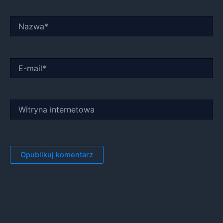
Nazwa*
E-
mail*
Witryna
internetowa