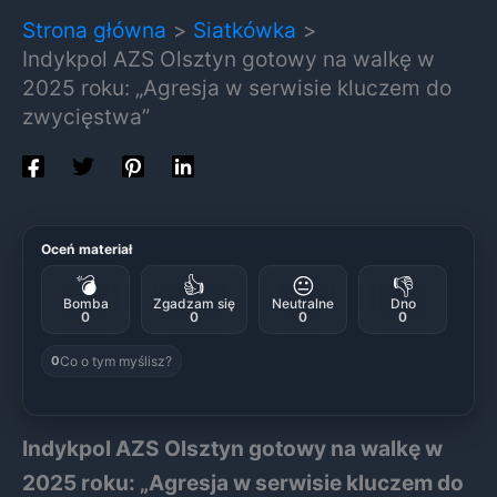
Strona główna
Siatkówka
Indykpol AZS Olsztyn gotowy na walkę w
2025 roku: „Agresja w serwisie kluczem do
zwycięstwa”
Oceń materiał
💣
👍
😐
👎
Bomba
Zgadzam się
Neutralne
Dno
0
0
0
0
Co o tym myślisz?
0
Indykpol AZS Olsztyn gotowy na walkę w
2025 roku: „Agresja w serwisie kluczem do