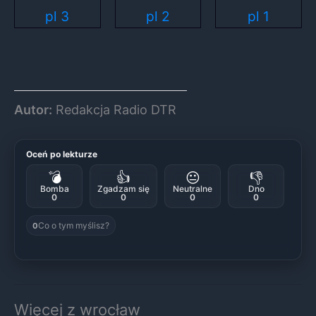
Autor:
Redakcja Radio DTR
Oceń po lekturze
💣
👍
😐
👎
Bomba
Zgadzam się
Neutralne
Dno
0
0
0
0
Co o tym myślisz?
0
Więcej z wrocław