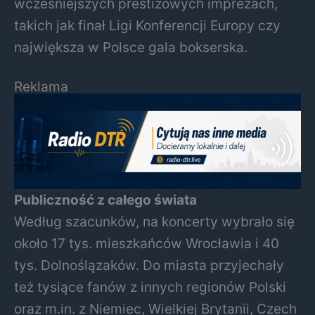
wcześniejszych prestiżowych imprezach,
takich jak finał Ligi Konferencji Europy czy
największa w Polsce gala bokserska.
Reklama
Publiczność z całego świata
Według szacunków, na koncerty wybrało się
około 17 tys. mieszkańców Wrocławia i 40
tys. Dolnoślązaków. Do miasta przyjechały
też tysiące fanów z innych regionów Polski
oraz m.in. z Niemiec, Wielkiej Brytanii, Czech