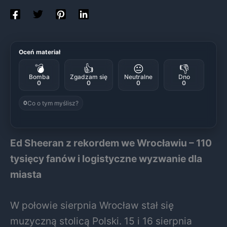
Oceń materiał
💣
👍
😐
👎
Bomba
Zgadzam się
Neutralne
Dno
0
0
0
0
Co o tym myślisz?
0
Ed Sheeran z rekordem we Wrocławiu – 110
tysięcy fanów i logistyczne wyzwanie dla
miasta
W połowie sierpnia Wrocław stał się
muzyczną stolicą Polski. 15 i 16 sierpnia