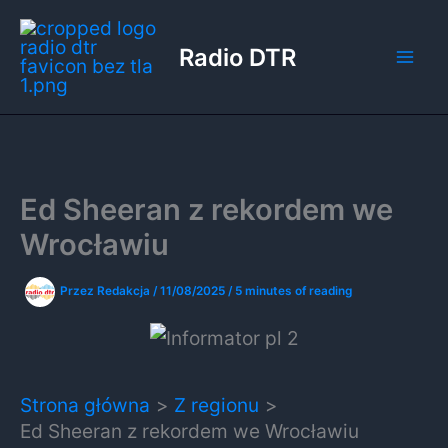
Przejdź
do
Radio DTR
treści
Ed Sheeran z rekordem we
Wrocławiu
Przez
Redakcja
/
11/08/2025
/
5 minutes of reading
Strona główna
Z regionu
Ed Sheeran z rekordem we Wrocławiu