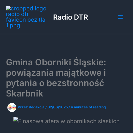
Przejdź
do
Radio DTR
treści
Gmina Oborniki Śląskie:
powiązania majątkowe i
pytania o bezstronność
Skarbnik
Przez
Redakcja
/
02/06/2025
/
4 minutes of reading