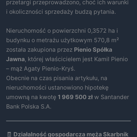
przetargi przeprowadzono, choć ich warunki
i okoliczności sprzedaży budzą pytania.
Nieruchomość o powierzchni 0,3572 ha i
budynku o metrażu użytkowym 570,8 m²
została zakupiona przez
Pienio Spółka
Jawna
, której właścicielem jest Kamil Pienio
– mąż Agaty Pienio-Kryś.
Obecnie na czas pisania artykułu, na
nieruchomości ustanowiono hipotekę
umowną na kwotę
1 969 500 zł
w Santander
Bank Polska S.A.
🧾
Działalność gospodarcza męża Skarbnik