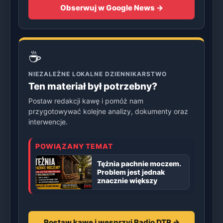
Obserwuj w Google News →
☕
NIEZALEŻNE LOKALNE DZIENNIKARSTWO
Ten materiał był potrzebny?
Postaw redakcji kawę i pomóż nam
przygotowywać kolejne analizy, dokumenty oraz
interwencje.
POWIĄZANY TEMAT
Tężnia pachnie moczem.
Problem jest jednak
znacznie większy
Postaw kawę i wesprzyj Radio DTR →