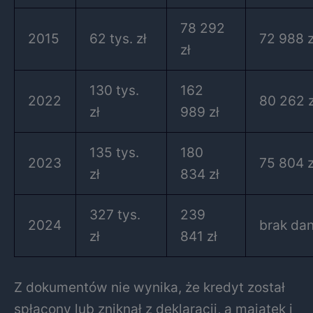
78 292
2015
62 tys. zł
72 988 z
zł
130 tys.
162
2022
80 262 z
zł
989 zł
135 tys.
180
2023
75 804 z
zł
834 zł
327 tys.
239
2024
brak da
zł
841 zł
Z dokumentów nie wynika, że kredyt został
spłacony lub zniknął z deklaracji, a majątek i