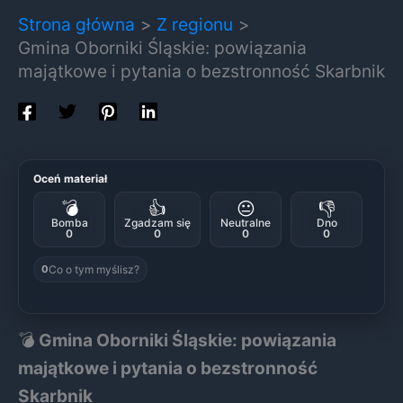
Strona główna
Z regionu
Gmina Oborniki Śląskie: powiązania
majątkowe i pytania o bezstronność Skarbnik
Oceń materiał
💣
👍
😐
👎
Bomba
Zgadzam się
Neutralne
Dno
0
0
0
0
Co o tym myślisz?
0
💣
Gmina Oborniki Śląskie: powiązania
majątkowe i pytania o bezstronność
Skarbnik