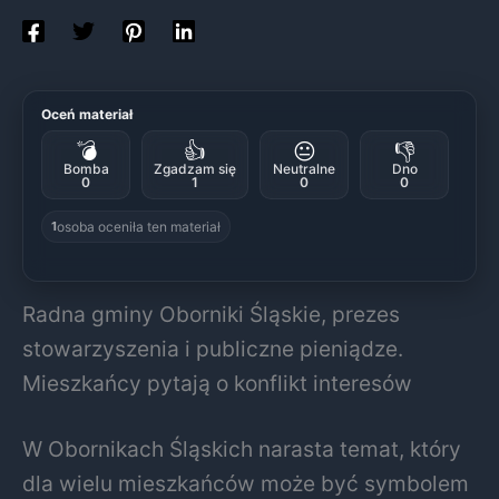
Oceń materiał
💣
👍
😐
👎
Bomba
Zgadzam się
Neutralne
Dno
0
1
0
0
osoba oceniła ten materiał
1
Radna gminy Oborniki Śląskie, prezes
stowarzyszenia i publiczne pieniądze.
Mieszkańcy pytają o konflikt interesów
W Obornikach Śląskich narasta temat, który
dla wielu mieszkańców może być symbolem