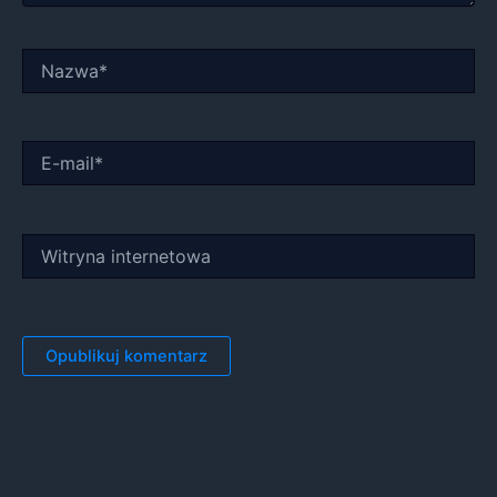
Nazwa*
E-
mail*
Witryna
internetowa