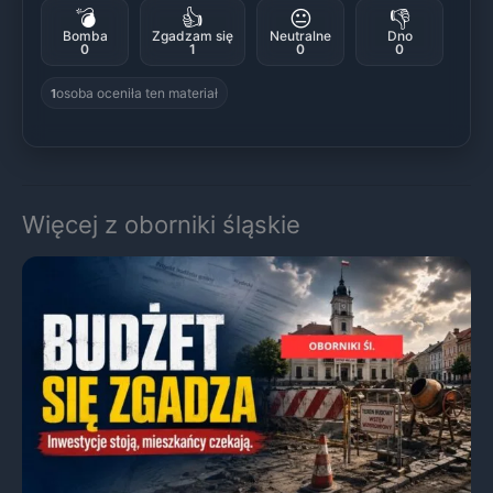
💣
👍
😐
👎
Bomba
Zgadzam się
Neutralne
Dno
0
1
0
0
osoba oceniła ten materiał
1
Więcej z oborniki śląskie