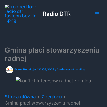
Przejdź
do
Radio DTR
treści
Gmina płaci stowarzyszeniu
radnej
Przez
Redakcja
/
23/05/2026
/
3 minutes of reading
Strona główna
Z regionu
Gmina płaci stowarzyszeniu radnej