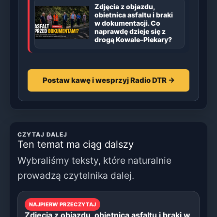
Zdjęcia z objazdu,
obietnica asfaltu i braki
w dokumentacji. Co
naprawdę dzieje się z
drogą Kowale–Piekary?
Postaw kawę i wesprzyj Radio DTR →
CZYTAJ DALEJ
Ten temat ma ciąg dalszy
Wybraliśmy teksty, które naturalnie
prowadzą czytelnika dalej.
NAJPIERW PRZECZYTAJ
Zdjęcia z objazdu, obietnica asfaltu i braki w