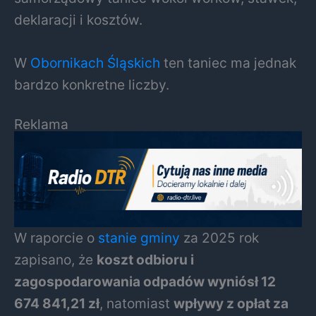
deklaracji i kosztów.
W
Obornikach Śląskich
ten taniec ma jednak
bardzo konkretne liczby.
Reklama
W raporcie o
stanie gminy
za 2025 rok
zapisano, że
koszt odbioru i
zagospodarowania odpadów wyniósł 12
674 841,21 zł
, natomiast
wpływy z opłat za