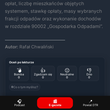
opłat, liczbę mieszkańców objętych
systemem, stawkę opłaty, masy wybranych
frakcji odpadów oraz wykonanie dochodów
w rozdziale 90002 „Gospodarka Odpadami”.
Autor:
Rafał Chwaliński
Oceń po lekturze
💣
👍
😐
👎
Bomba
Zgadzam się
Neutralne
Dno
0
0
0
0
Co o tym myślisz?
0
🎧
📰
📍
Podcast
E-gazeta
Powiat DTR