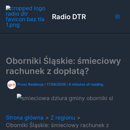
Przejdź
do
Radio DTR
treści
Oborniki Śląskie: śmieciowy
rachunek z dopłatą?
Przez
Redakcja
/
17/06/2026
/
8 minutes of reading
Strona główna
Z regionu
Oborniki Śląskie: śmieciowy rachunek z