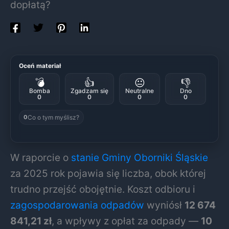
dopłatą?
Oceń materiał
💣
👍
😐
👎
Bomba
Zgadzam się
Neutralne
Dno
0
0
0
0
Co o tym myślisz?
0
W raporcie o
stanie Gminy
Oborniki Śląskie
za 2025 rok pojawia się liczba, obok której
trudno przejść obojętnie. Koszt odbioru i
zagospodarowania odpadów
wyniósł
12 674
841,21 zł
, a wpływy z opłat za odpady —
10