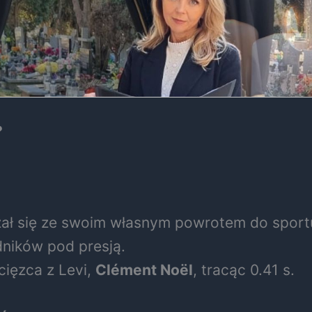
?
iczał się ze swoim własnym powrotem do spor
dników pod presją.
cięzca z Levi,
Clément Noël
, tracąc 0.41 s.