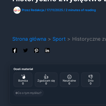
Przez
Redakcja
/
17/11/2025
/
2 minutes of reading
Strona główna
Sport
Historyczne z
Oceń materiał
💣
👍
😐
👎
Bomba
Zgadzam się
Neutralne
Dno
0
0
0
0
Co o tym myślisz?
0