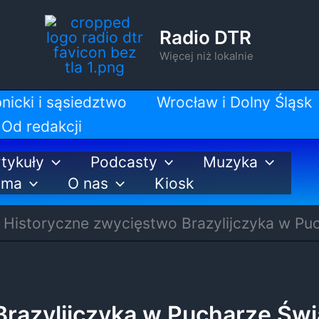
Radio DTR
Więcej niż lokalnie
nicki i sąsiedztwo
Wrocław i Dolny Śląsk
Od redakcji
tykuły
Podcasty
Muzyka
ama
O nas
Kiosk
Historyczne zwycięstwo Brazylijczyka w Pu
razylijczyka w Pucharze Świ