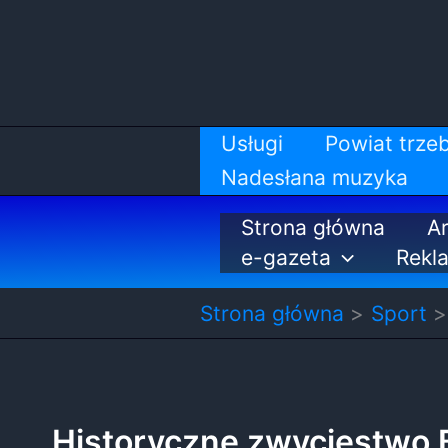
Przejdź
do
treści
Usługi
Powiat trzeb
Nadesłana muzyka
Strona główna
Ar
e-gazeta
Rekl
Strona główna
Sport
Historyczne zwycięstwo B