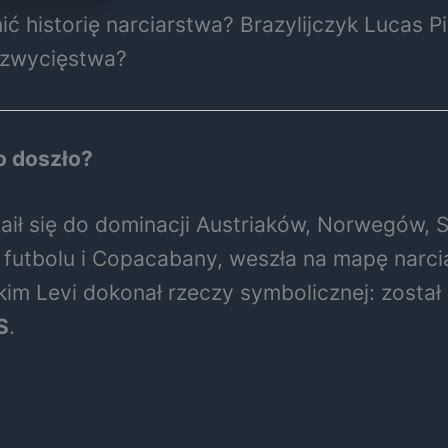
ć historię narciarstwa? Brazylijczyk Lucas P
o zwycięstwa?
o doszło?
zaił się do dominacji Austriaków, Norwegów,
y, futbolu i Copacabany, weszła na mapę nar
skim Levi dokonał rzeczy symbolicznej: został
S
.