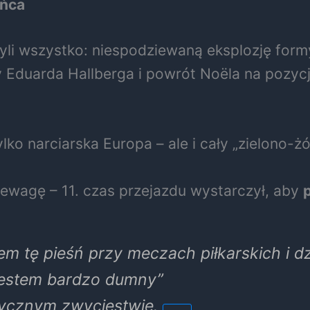
ońca
yli wszystko: niespodziewaną eksplozję form
 Eduarda Hallberga i powrót Noëla na pozycj
lko narciarska Europa – ale i cały „zielono-żó
zewagę – 11. czas przejazdu wystarczył, aby
em tę pieśń przy meczach piłkarskich i dz
 Jestem bardzo dumny”
orycznym zwycięstwie.