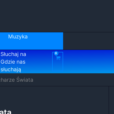
Muzyka
Słuchaj na
Gdzie nas
słuchają
charze Świata
ata