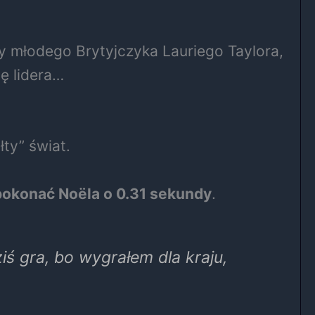
y młodego Brytyjczyka Lauriego Taylora,
ę lidera…
łty” świat.
pokonać Noëla o 0.31 sekundy
.
iś gra, bo wygrałem dla kraju,