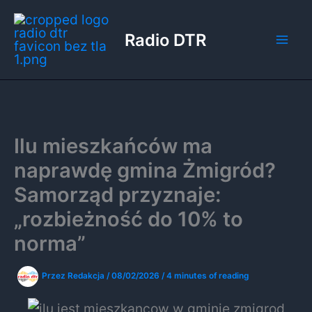
Przejdź
do
Radio DTR
treści
Ilu mieszkańców ma
naprawdę gmina Żmigród?
Samorząd przyznaje:
„rozbieżność do 10% to
norma”
Przez
Redakcja
/
08/02/2026
/
4 minutes of reading