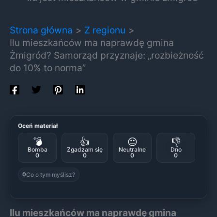
Strona główna
Z regionu
Ilu mieszkańców ma naprawdę gmina
Żmigród? Samorząd przyznaje: „rozbieżność
do 10% to norma”
Oceń materiał
💣
👍
😐
👎
Bomba
Zgadzam się
Neutralne
Dno
0
0
0
0
Co o tym myślisz?
0
Ilu mieszkańców ma naprawdę gmina