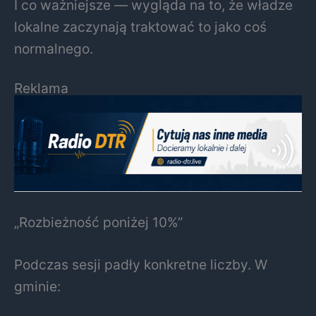
I co ważniejsze — wygląda na to, że władze
lokalne zaczynają traktować to jako coś
normalnego.
Reklama
„Rozbieżność poniżej 10%”
Podczas sesji padły konkretne liczby. W
gminie: