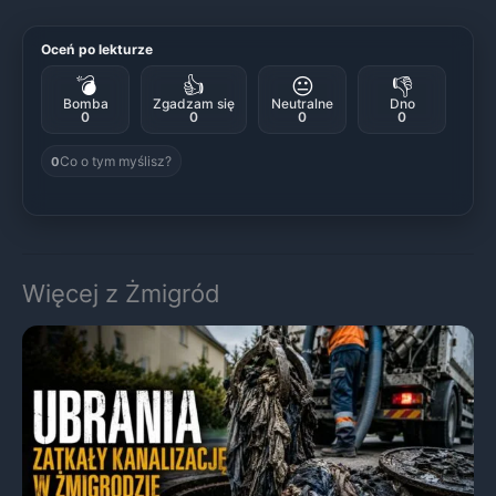
Oceń po lekturze
💣
👍
😐
👎
Bomba
Zgadzam się
Neutralne
Dno
0
0
0
0
Co o tym myślisz?
0
Więcej z Żmigród