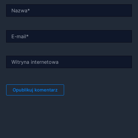
Nazwa*
E-
mail*
Witryna
internetowa