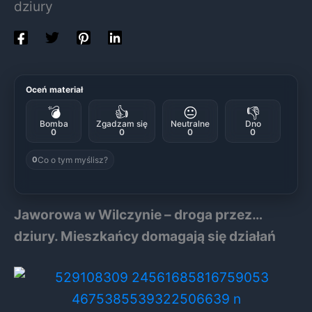
dziury
Oceń materiał
💣
👍
😐
👎
Bomba
Zgadzam się
Neutralne
Dno
0
0
0
0
Co o tym myślisz?
0
Jaworowa w Wilczynie – droga przez…
dziury. Mieszkańcy domagają się działań