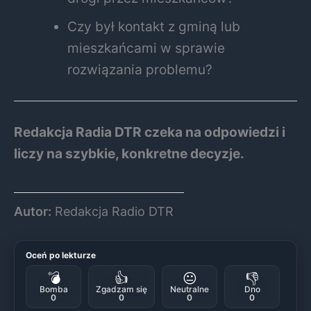
Czy był kontakt z gminą lub
mieszkańcami w sprawie
rozwiązania problemu?
Redakcja Radia DTR czeka na odpowiedzi i
liczy na szybkie, konkretne decyzje.
Autor:
Redakcja Radio DTR
Oceń po lekturze
💣
👍
😐
👎
Bomba
Zgadzam się
Neutralne
Dno
0
0
0
0