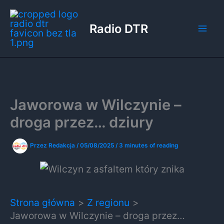
Przejdź
do
Radio DTR
treści
Jaworowa w Wilczynie –
droga przez… dziury
Przez
Redakcja
/
05/08/2025
/
3 minutes of reading
Strona główna
Z regionu
Jaworowa w Wilczynie – droga przez…