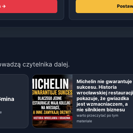
s →
Postaw
owadzą czytelnika dalej.
Michelin nie gwarantuje
sukcesu. Historia
wrocławskiej restauracj
pokazuje, że gwiazdka
Gmina
jest wzmacniaczem, a
nie silnikiem biznesu
le
warto przeczytać po tym
materiale