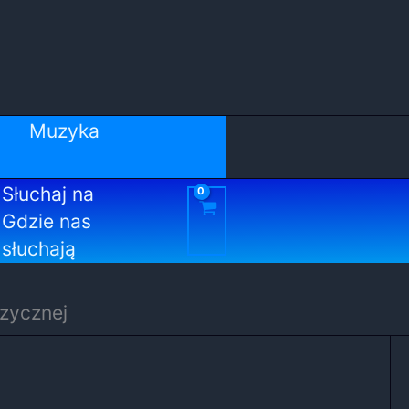
Muzyka
Słuchaj na
Gdzie nas
słuchają
uzycznej