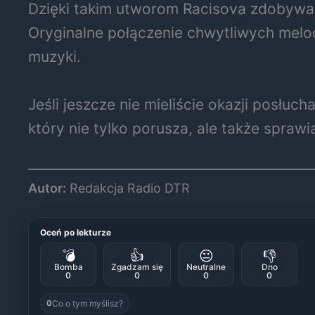
Dzięki takim utworom Racisova zdobywa c
Oryginalne połączenie chwytliwych melo
muzyki.
Jeśli jeszcze nie mieliście okazji posłuc
który nie tylko porusza, ale także sprawi
Autor:
Redakcja Radio DTR
Oceń po lekturze
💣
👍
😐
👎
Bomba
Zgadzam się
Neutralne
Dno
0
0
0
0
Co o tym myślisz?
0