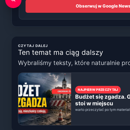
Obserwuj w Google New
CZYTAJ DALEJ
Ten temat ma ciąg dalszy
Wybraliśmy teksty, które naturalnie pr
NAJPIERW PRZECZYTAJ
Budżet się zgadza. 
stoi w miejscu
warto przeczytać po tym materia