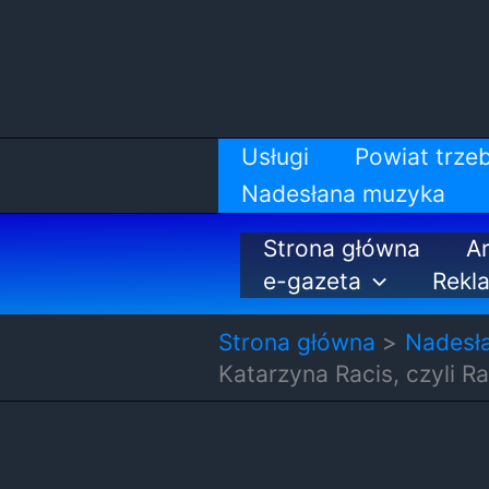
Przejdź
do
treści
Usługi
Powiat trzeb
Nadesłana muzyka
Strona główna
Ar
e-gazeta
Rekl
Strona główna
Nadesł
Katarzyna Racis, czyli 