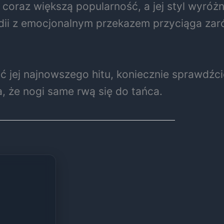
oraz większą popularność, a jej styl wyróżni
dii z emocjonalnym przekazem przyciąga zar
hać jej najnowszego hitu, koniecznie sprawdźc
a, że nogi same rwą się do tańca.