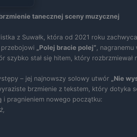
e brzmienie tanecznej sceny muzycznej
listka z Suwałk, która od 2021 roku zachwyc
i przebojowi
„Polej bracie polej”
, nagranemu 
 szybko stał się hitem, który rozbrzmiewał n
ystępy – jej najnowszy solowy utwór
„Nie wy
raziste brzmienie z tekstem, który dotyka se
cią i pragnieniem nowego początku:
ż,