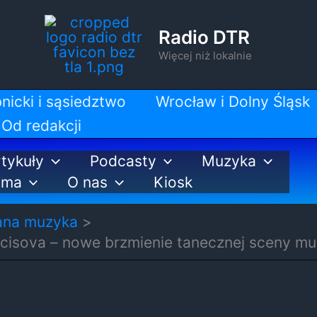
Radio DTR
Więcej niż lokalnie
nicki i sąsiedztwo
Wrocław i Dolny Śląsk
Od redakcji
tykuły
Podcasty
Muzyka
ama
O nas
Kiosk
ana muzyka
Racisova – nowe brzmienie tanecznej sceny m