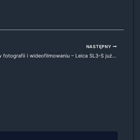
NASTĘPNY
Nowa era w fotografii i wideofilmowaniu – Leica SL3-S już w sprzedaży!