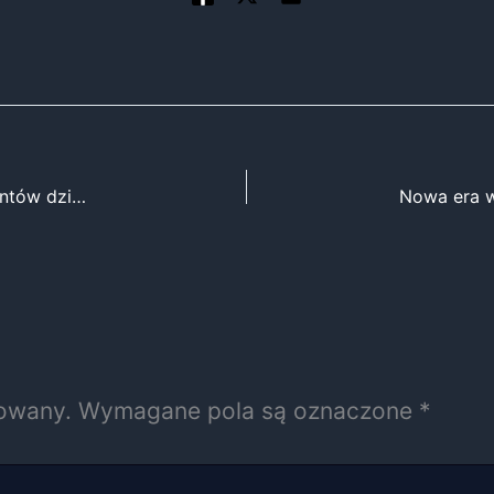
Nowe przepisy unijne: większa ochrona konsumentów dzięki nowej dyrektywie
kowany.
Wymagane pola są oznaczone
*