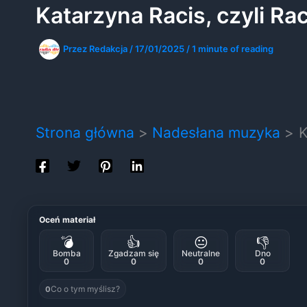
Katarzyna Racis, czyli R
Przez
Redakcja
/
17/01/2025
/
1 minute of reading
Strona główna
Nadesłana muzyka
K
Oceń materiał
💣
👍
😐
👎
Bomba
Zgadzam się
Neutralne
Dno
0
0
0
0
Co o tym myślisz?
0