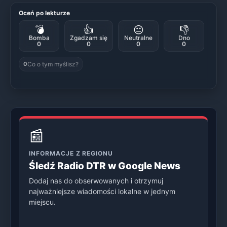
Oceń po lekturze
💣
👍
😐
👎
Bomba
Zgadzam się
Neutralne
Dno
0
0
0
0
Co o tym myślisz?
0
📰
INFORMACJE Z REGIONU
Śledź Radio DTR w Google News
Dodaj nas do obserwowanych i otrzymuj
najważniejsze wiadomości lokalne w jednym
miejscu.