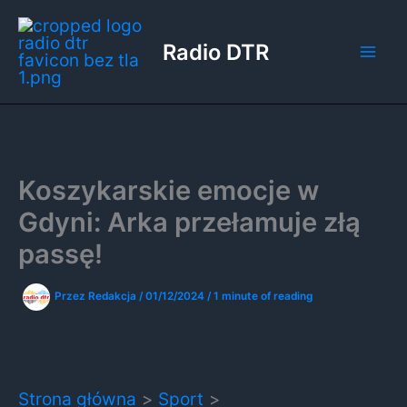
Przejdź
do
Radio DTR
treści
Koszykarskie emocje w
Gdyni: Arka przełamuje złą
passę!
Przez
Redakcja
/
01/12/2024
/
1 minute of reading
Strona główna
Sport