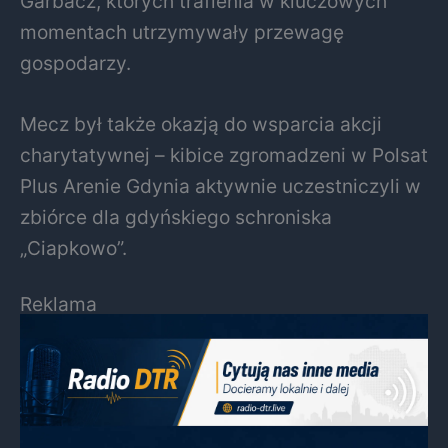
Garbacz, których trafienia w kluczowych
momentach utrzymywały przewagę
gospodarzy.
Mecz był także okazją do wsparcia akcji
charytatywnej – kibice zgromadzeni w Polsat
Plus Arenie Gdynia aktywnie uczestniczyli w
zbiórce dla gdyńskiego schroniska
„Ciapkowo”.
Reklama