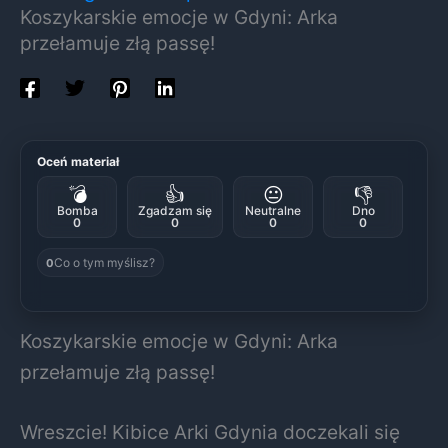
Koszykarskie emocje w Gdyni: Arka
przełamuje złą passę!
Oceń materiał
💣
👍
😐
👎
Bomba
Zgadzam się
Neutralne
Dno
0
0
0
0
Co o tym myślisz?
0
Koszykarskie emocje w Gdyni: Arka
przełamuje złą passę!
Wreszcie! Kibice Arki Gdynia doczekali się