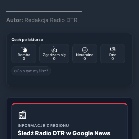
Autor:
Redakcja Radio DTR
Oceń po lekturze
💣
👍
😐
👎
Bomba
Zgadzam się
Neutralne
Dno
0
0
0
0
Co o tym myślisz?
0
📰
INFORMACJE Z REGIONU
Śledź Radio DTR w Google News