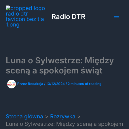
Przejdź
do
Radio DTR
treści
Luna o Sylwestrze: Między
sceną a spokojem świąt
Przez
Redakcja
/
13/12/2024
/
2 minutes of reading
Strona główna
Rozrywka
Luna o Sylwestrze: Między sceną a spokojem