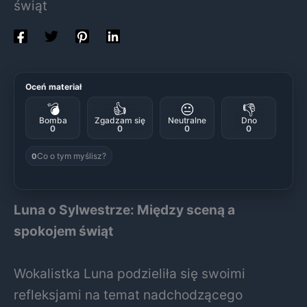
świąt
Oceń materiał
💣
👍
😐
👎
Bomba
Zgadzam się
Neutralne
Dno
0
0
0
0
Co o tym myślisz?
0
Luna o Sylwestrze: Między sceną a
spokojem świąt
Wokalistka Luna podzieliła się swoimi
refleksjami na temat nadchodzącego