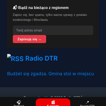
📬 Bądź na bieżąco z regionem
Zapisz się, bez spamu, tylko ważne sprawy z powiatu
trzebnickiego i Wrocławia.
Zapisuję się →
Radio DTR
Budżet się zgadza. Gmina stoi w miejscu
Prawa autorskie © 2026 Radio DTR |
🎧
📰
📍
Podcast
E-gazeta
Powiat DTR