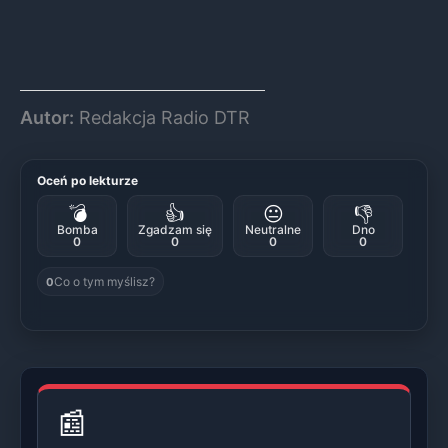
Autor:
Redakcja Radio DTR
Oceń po lekturze
💣
👍
😐
👎
Bomba
Zgadzam się
Neutralne
Dno
0
0
0
0
Co o tym myślisz?
0
📰