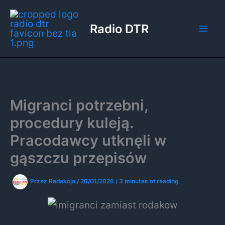
Przejdź
do
Radio DTR
treści
Migranci potrzebni,
procedury kuleją.
Pracodawcy utknęli w
gąszczu przepisów
Przez
Redakcja
/
26/01/2026
/
3 minutes of reading