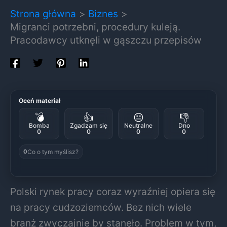
Strona główna
Biznes
Migranci potrzebni, procedury kuleją.
Pracodawcy utknęli w gąszczu przepisów
Oceń materiał
💣
👍
😐
👎
Bomba
Zgadzam się
Neutralne
Dno
0
0
0
0
Co o tym myślisz?
0
Polski rynek pracy coraz wyraźniej opiera się
na pracy cudzoziemców. Bez nich wiele
branż zwyczajnie by stanęło. Problem w tym,