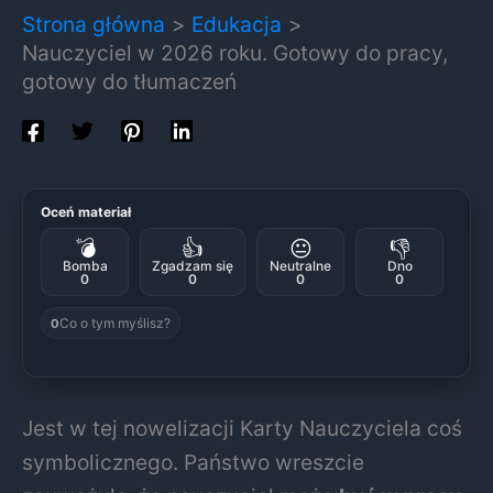
Strona główna
Edukacja
Nauczyciel w 2026 roku. Gotowy do pracy,
gotowy do tłumaczeń
Oceń materiał
💣
👍
😐
👎
Bomba
Zgadzam się
Neutralne
Dno
0
0
0
0
Co o tym myślisz?
0
Jest w tej nowelizacji Karty Nauczyciela coś
symbolicznego. Państwo wreszcie