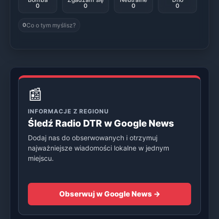
0
0
0
0
Co o tym myślisz?
0
📰
INFORMACJE Z REGIONU
Śledź Radio DTR w Google News
Dodaj nas do obserwowanych i otrzymuj
najważniejsze wiadomości lokalne w jednym
miejscu.
Obserwuj w Google News →