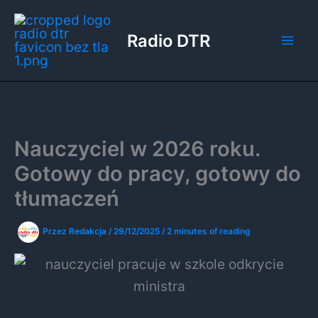
Przejdź
do
Radio DTR
treści
Nauczyciel w 2026 roku.
Gotowy do pracy, gotowy do
tłumaczeń
Przez
Redakcja
/
29/12/2025
/
2 minutes of reading