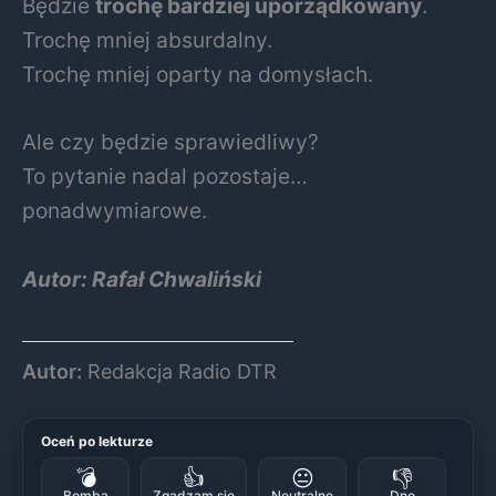
Będzie
trochę bardziej uporządkowany
.
Trochę mniej absurdalny.
Trochę mniej oparty na domysłach.
Ale czy będzie sprawiedliwy?
To pytanie nadal pozostaje…
ponadwymiarowe.
Autor: Rafał Chwaliński
Autor:
Redakcja Radio DTR
Oceń po lekturze
💣
👍
😐
👎
Bomba
Zgadzam się
Neutralne
Dno