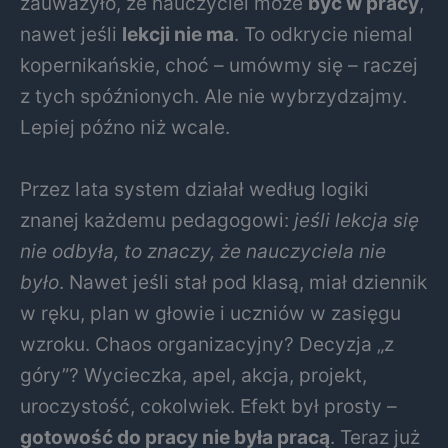
zauważyło, że nauczyciel może
być w pracy
,
nawet jeśli
lekcji nie ma
. To odkrycie niemal
kopernikańskie, choć – umówmy się – raczej
z tych spóźnionych. Ale nie wybrzydzajmy.
Lepiej późno niż wcale.
Przez lata system działał według logiki
znanej każdemu pedagogowi:
jeśli lekcja się
nie odbyła, to znaczy, że nauczyciela nie
było
. Nawet jeśli stał pod klasą, miał dziennik
w ręku, plan w głowie i uczniów w zasięgu
wzroku. Chaos organizacyjny? Decyzja „z
góry”? Wycieczka, apel, akcja, projekt,
uroczystość, cokolwiek. Efekt był prosty –
gotowość do pracy nie była pracą
. Teraz już