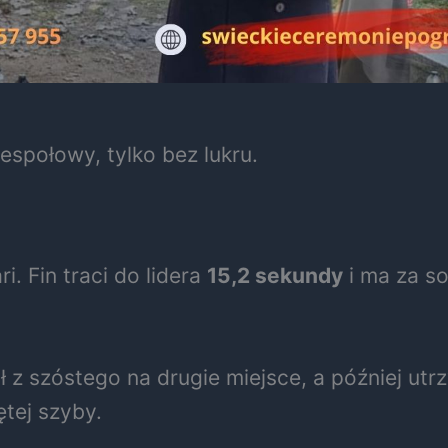
espołowy, tylko bez lukru.
i. Fin traci do lidera
15,2 sekundy
i ma za so
ł z szóstego na drugie miejsce, a później ut
ętej szyby.