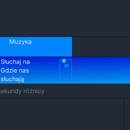
Muzyka
Słuchaj na
Gdzie nas
słuchają
 sekundy różnicy