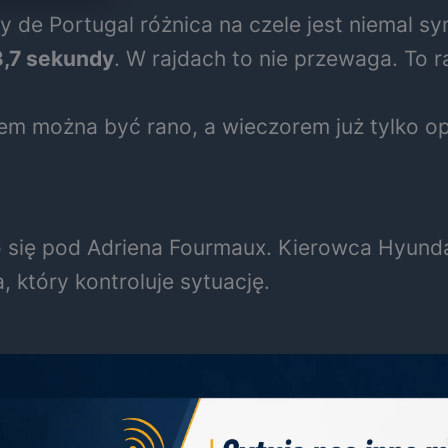
 de Portugal różnica na czele jest niemal s
3,7 sekundy
. W rajdach to nie przewaga. To 
erem można być rano, a wieczorem już tylko o
 się pod Adriena Fourmaux. Kierowca Hyundai
 który kontroluje sytuację.