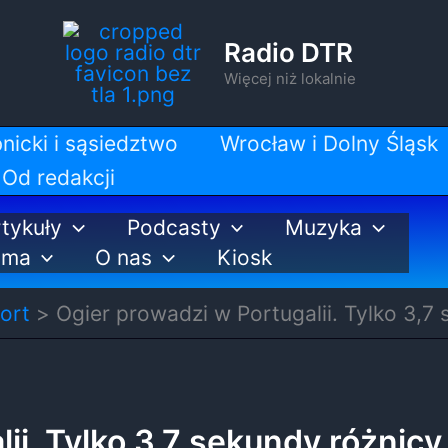
Radio DTR
Więcej niż lokalnie
nicki i sąsiedztwo
Wrocław i Dolny Śląsk
Od redakcji
tykuły
Podcasty
Muzyka
ama
O nas
Kiosk
ort
Ogier prowadzi w Portugalii. Tylko 3,7
ii. Tylko 3,7 sekundy różnicy