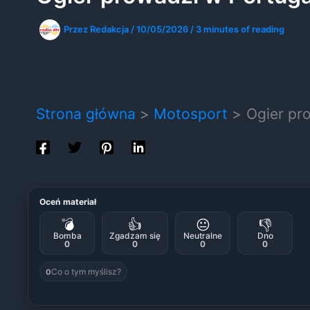
Przez
Redakcja
/
10/05/2026
/
3 minutes of reading
Strona główna
Motosport
Ogier pro
Oceń materiał
💣
👍
😐
👎
Bomba
Zgadzam się
Neutralne
Dno
0
0
0
0
Co o tym myślisz?
0