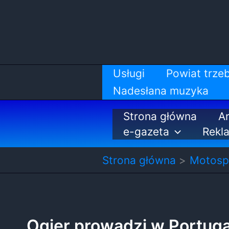
Przejdź
do
treści
Usługi
Powiat trzeb
Nadesłana muzyka
Strona główna
Ar
e-gazeta
Rekl
Strona główna
Motosp
Ogier prowadzi w Portugal