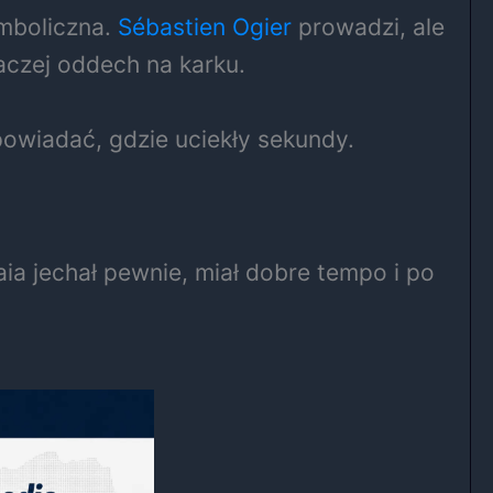
ymboliczna.
Sébastien Ogier
prowadzi, ale
raczej oddech na karku.
powiadać, gdzie uciekły sekundy.
a jechał pewnie, miał dobre tempo i po