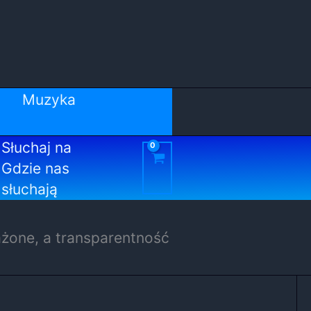
Muzyka
Słuchaj na
Gdzie nas
słuchają
ażone, a transparentność