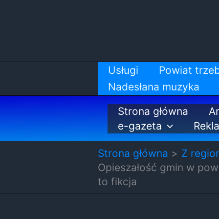
Przejdź
do
treści
Usługi
Powiat trzeb
Nadesłana muzyka
Strona główna
Ar
e-gazeta
Rekl
Strona główna
Z regio
Opieszałość gmin w powi
to fikcja