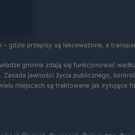
 – gdzie przepisy są lekceważone, a transpar
władze gminne zdają się funkcjonować według
o. Zasada jawności życia publicznego, kontr
elu miejscach są traktowane jak irytujące f