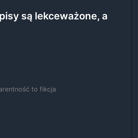
pisy są lekceważone, a
rentność to fikcja