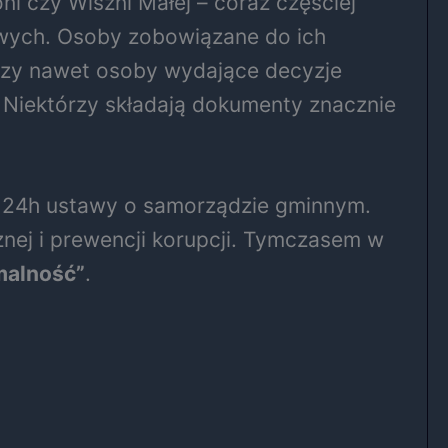
i czy Wiszni Małej – coraz częściej
owych. Osoby zobowiązane do ich
h czy nawet osoby wydające decyzje
. Niektórzy składają dokumenty znacznie
t. 24h ustawy o samorządzie gminnym.
znej i prewencji korupcji. Tymczasem w
rmalność”
.