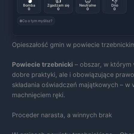
💣
👍
😐
👎
Bomba
Zgadzam się
Neutralne
Dno
0
0
0
0
Co o tym myślisz?
0
Opieszałość gmin w powiecie trzebnickim
Powiecie trzebnicki
– obszar, w którym 
dobre praktyki, ale i obowiązujące praw
składania oświadczeń majątkowych – w wi
machnięciem ręki.
Proceder narasta, a winnych brak