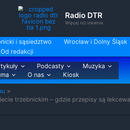
Radio DTR
Więcej niż lokalnie
nicki i sąsiedztwo
Wrocław i Dolny Śląsk
Od redakcji
tykuły
Podcasty
Muzyka
ama
O nas
Kiosk
nu
ecie trzebnickim – gdzie przepisy są lekcew