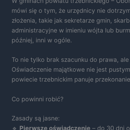
W gminach powiatu trzebnickiego – Oborn
mówi się o tym, że urzędnicy nie dotrz
złożenia, takie jak sekretarze gmin, sk
administracyjne w imieniu wójta lub burm
później, inni w ogóle.
To nie tylko brak szacunku do prawa, a
Oświadczenie majątkowe nie jest pustym 
powiecie trzebnickim panuje przekonani
Co powinni robić?
Zasady są jasne:
🔹
Pierwsze oświadczenie
– do 30 dni o