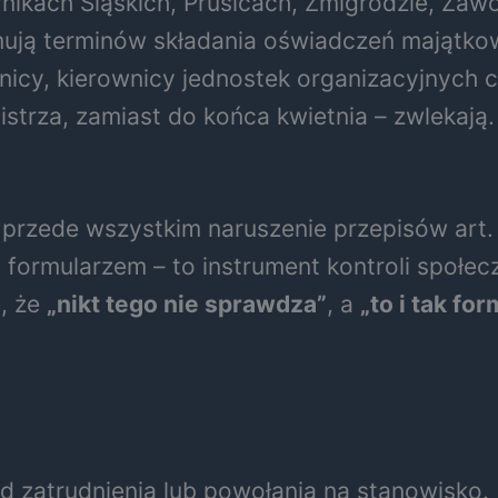
ikach Śląskich, Prusicach, Żmigrodzie, Zawon
ymują terminów składania oświadczeń majątk
arbnicy, kierownicy jednostek organizacyjnyc
istrza, zamiast do końca kwietnia – zwlekają
le przede wszystkim naruszenie przepisów ar
formularzem – to instrument kontroli społec
e, że
„nikt tego nie sprawdza”
, a
„to i tak fo
d zatrudnienia lub powołania na stanowisko.