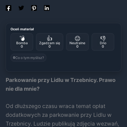
Oceń materiał
💣
👍
😐
👎
Bomba
Zgadzam się
Neutralne
Dno
0
0
0
0
Co o tym myślisz?
0
Parkowanie przy Lidlu w Trzebnicy. Prawo
nie dla mnie?
Od dłuższego czasu wraca temat opłat
dodatkowych za parkowanie przy Lidlu w
Trzebnicy. Ludzie publikują zdjęcia wezwań,