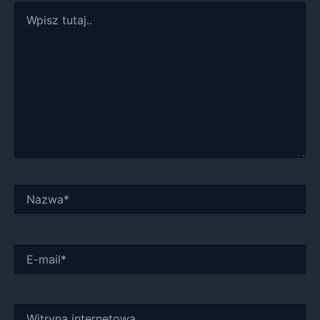
Wpisz
tutaj..
Nazwa*
E-
mail*
Witryna