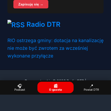
Zapisuję się →
Radio DTR
RIO ostrzega gminy: dotacja na kanalizację
nie może być zwrotem za wcześniej
wykonane przyłącze
Prawa autorskie © 2026 Radio DTR |
🎧
📰
📍
Podcast
E-gazeta
Powiat DTR