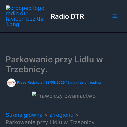
Przejdź
do
Radio DTR
treści
Parkowanie przy Lidlu w
Trzebnicy.
Przez
Redakcja
/
28/08/2025
/
2 minutes of reading
Strona główna
Z regionu
Parkowanie przy Lidlu w Trzebnicy.