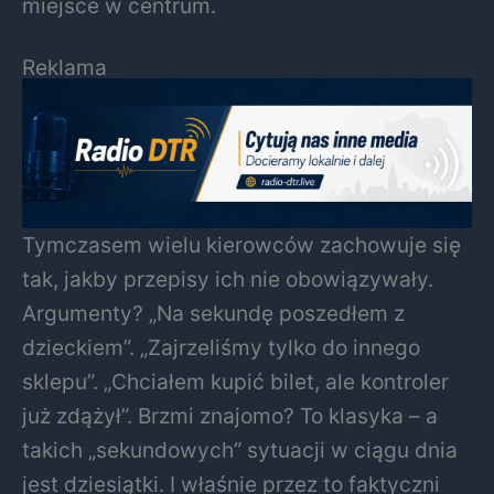
miejsce w centrum.
Reklama
Tymczasem wielu kierowców zachowuje się
tak, jakby przepisy ich nie obowiązywały.
Argumenty? „Na sekundę poszedłem z
dzieckiem”. „Zajrzeliśmy tylko do innego
sklepu”. „Chciałem kupić bilet, ale kontroler
już zdążył”. Brzmi znajomo? To klasyka – a
takich „sekundowych” sytuacji w ciągu dnia
jest dziesiątki. I właśnie przez to faktyczni