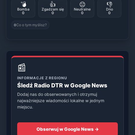
💣
👍
😐
👎
Bomba
Zgadzam się
Neutralne
Dno
0
0
0
0
Co o tym myślisz?
0
📰
INFORMACJE Z REGIONU
Śledź Radio DTR w Google News
Dodaj nas do obserwowanych i otrzymuj
najważniejsze wiadomości lokalne w jednym
miejscu.
Obserwuj w Google News →