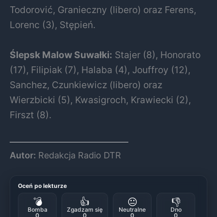
Todorović, Granieczny (libero) oraz Ferens,
Lorenc (3), Stępień.
Ślepsk Malow Suwałki:
Stajer (8), Honorato
(17), Filipiak (7), Halaba (4), Jouffroy (12),
Sanchez, Czunkiewicz (libero) oraz
Wierzbicki (5), Kwasigroch, Krawiecki (2),
Firszt (8).
Autor:
Redakcja Radio DTR
Oceń po lekturze
💣
👍
😐
👎
Bomba
Zgadzam się
Neutralne
Dno
0
0
0
0