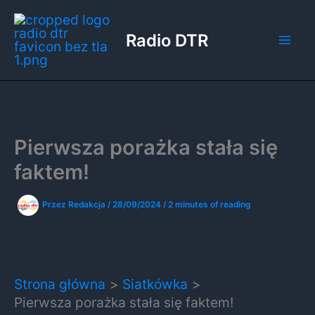
Przejdź
do
Radio DTR
treści
Pierwsza porażka stała się
faktem!
Przez
Redakcja
/
28/09/2024
/
2 minutes of reading
Strona główna
Siatkówka
Pierwsza porażka stała się faktem!