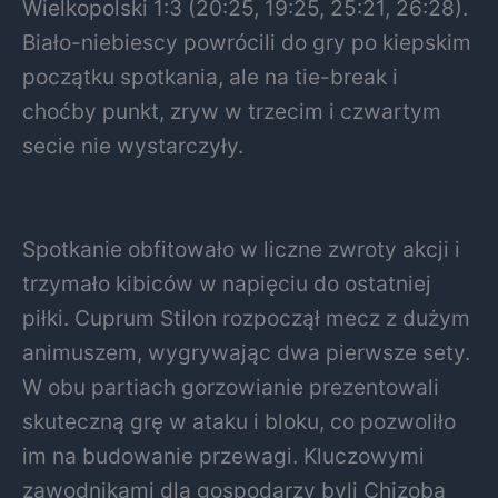
Wielkopolski 1:3 (20:25, 19:25, 25:21, 26:28).
Biało-niebiescy powrócili do gry po kiepskim
początku spotkania, ale na tie-break i
choćby punkt, zryw w trzecim i czwartym
secie nie wystarczyły.
Spotkanie obfitowało w liczne zwroty akcji i
trzymało kibiców w napięciu do ostatniej
piłki. Cuprum Stilon rozpoczął mecz z dużym
animuszem, wygrywając dwa pierwsze sety.
W obu partiach gorzowianie prezentowali
skuteczną grę w ataku i bloku, co pozwoliło
im na budowanie przewagi. Kluczowymi
zawodnikami dla gospodarzy byli Chizoba