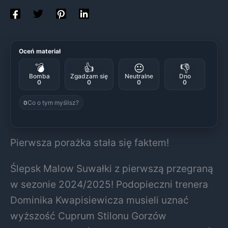
Oceń materiał
💣
👍
😐
👎
Bomba
Zgadzam się
Neutralne
Dno
0
0
0
0
Co o tym myślisz?
0
Pierwsza porażka stała się faktem!
Ślepsk Malow Suwałki z pierwszą przegraną
w sezonie 2024/2025! Podopieczni trenera
Dominika Kwapisiewicza musieli uznać
wyższość Cuprum Stilonu Gorzów