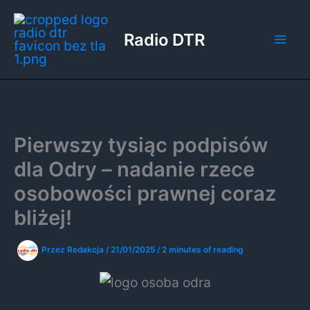
Przejdź
do
Radio DTR
treści
Pierwszy tysiąc podpisów
dla Odry – nadanie rzece
osobowości prawnej coraz
bliżej!
Przez
Redakcja
/
21/01/2025
/
2 minutes of reading