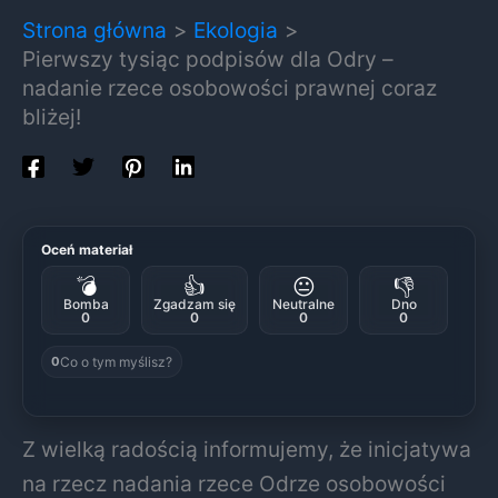
Strona główna
Ekologia
Pierwszy tysiąc podpisów dla Odry –
nadanie rzece osobowości prawnej coraz
bliżej!
Oceń materiał
💣
👍
😐
👎
Bomba
Zgadzam się
Neutralne
Dno
0
0
0
0
Co o tym myślisz?
0
Z wielką radością informujemy, że inicjatywa
na rzecz nadania rzece Odrze osobowości