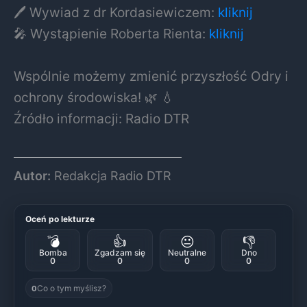
🖊 Wywiad z dr Kordasiewiczem:
kliknij
🎤 Wystąpienie Roberta Rienta:
kliknij
Wspólnie możemy zmienić przyszłość Odry i
ochrony środowiska! 🌿 💧
Źródło informacji: Radio DTR
Autor:
Redakcja Radio DTR
Oceń po lekturze
💣
👍
😐
👎
Bomba
Zgadzam się
Neutralne
Dno
0
0
0
0
Co o tym myślisz?
0