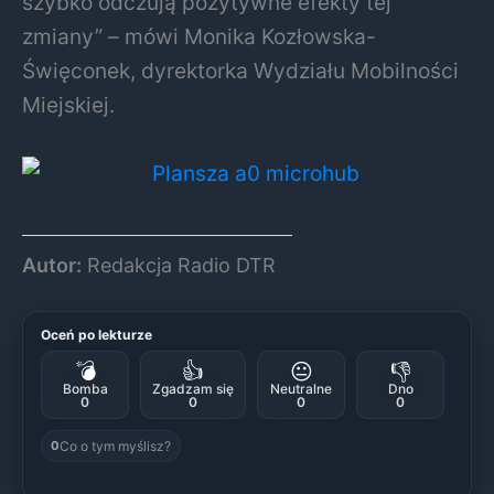
szybko odczują pozytywne efekty tej
zmiany” – mówi Monika Kozłowska-
Święconek, dyrektorka Wydziału Mobilności
Miejskiej.
Autor:
Redakcja Radio DTR
Oceń po lekturze
💣
👍
😐
👎
Bomba
Zgadzam się
Neutralne
Dno
0
0
0
0
Co o tym myślisz?
0