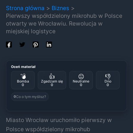
Strona główna
Biznes
Pierwszy współdzielony mikrohub w Polsce
otwarty we Wrocławiu. Rewolucja w
miejskiej logistyce
Oceń materiał
💣
👍
😐
👎
Bomba
Zgadzam się
Neutralne
Dno
0
0
0
0
Co o tym myślisz?
0
Miasto Wrocław uruchomiło pierwszy w
Polsce współdzielony mikrohub