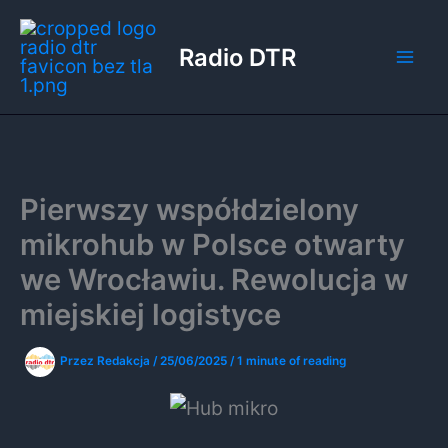
Przejdź
do
Radio DTR
treści
Pierwszy współdzielony
mikrohub w Polsce otwarty
we Wrocławiu. Rewolucja w
miejskiej logistyce
Przez
Redakcja
/
25/06/2025
/
1 minute of reading